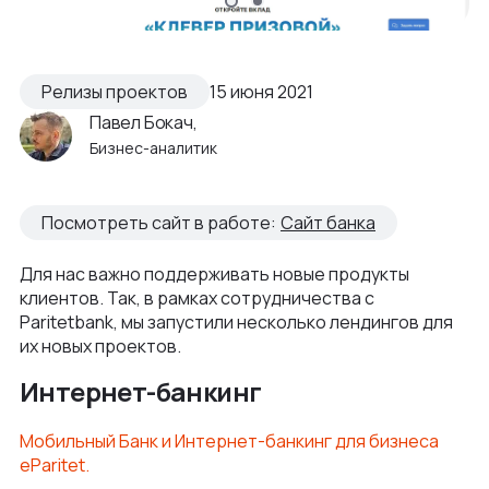
Как мы ведем проекты
Интеграции и омниканальность
Автодилеры
Блог
Новости
Интеграция в вашу команду
Финансы
Релизы проектов
15 июня 2021
Политика конфиденциальности
Контакты
UX\UI-дизайн и проектирование
Павел Бокач,
Ритейл
Отзывы
Бизнес-аналитик
+375 (29) 32-78-146
Платформа e-commerce на Laravel
Телеком
Контакты
info@nineseven.ru
Разработка на 1С‑Битрикс
Посмотреть сайт в работе:
Сайт банка
Минск, Тимирязева 72/1
Разработка конфигураторов
Для нас важно поддерживать новые продукты
Москва, 2-я Тверская-Ямская 18, помещ.
Интернет-магазин для селлеров WB и Ozon
7/2
клиентов. Так, в рамках сотрудничества с
Paritetbank, мы запустили несколько лендингов для
их новых проектов.
Интернет-банкинг
Мобильный Банк и Интернет-банкинг для бизнеса
eParitet.