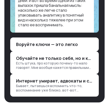
дней. И вот во время одной из таких
вылазок пришла банальная мысль:
насколько же легче стало
упаковывать аналитику в понятный
вид и насколько тяжелее при этом
стало ее воспринимать.
Объясню в разрезе нашей работы.
Чтобы создать дашборд со всякой
Воруйте ключи — это легко
аналитикой лет 15 назад, нужно было:
1. Собирать данные в одну базу и
разгребать их оттуда вручную:
Обучайте не только себя, но и клиентов
продажи, заявки, прогресс по проекту
Есть штука, про которую почему-то мало
— все ручками
говорят. Мне вообще кажется правильным
подходом, что в работе обмен знаниями
всегда идет в обе стороны. Ты что-то
Интернет умирает, адвокаты и судьи в растерянности, а я хочу песню
хватаешь у клиента: е…
Бывает, пытаешься вспомнить что-то,
воспоминание уже близко, вот-вот
откроется нужный ящик в архиве памяти,
но… Нет. И так часами. Или днями. А то и
неделями, если сильно не повезе…