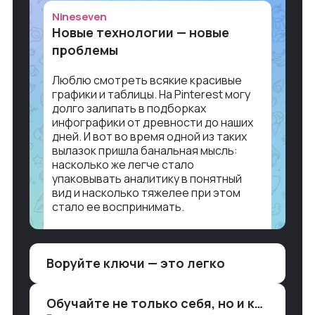
Nineseven
Новые технологии — новые
проблемы
Люблю смотреть всякие красивые
графики и таблицы. На Pinterest могу
долго залипать в подборках
инфографики от древности до наших
дней. И вот во время одной из таких
вылазок пришла банальная мысль:
насколько же легче стало
упаковывать аналитику в понятный
вид и насколько тяжелее при этом
стало ее воспринимать.
Объясню в разрезе нашей работы.
Чтобы создать дашборд со всякой
Воруйте ключи — это легко
аналитикой лет 15 назад, нужно было:
1. Собирать данные в одну базу и
разгребать их оттуда вручную:
Обучайте не только себя, но и клиентов
продажи, заявки, прогресс по проекту