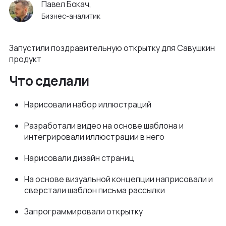
Павел Бокач,
Как мы ведем проекты
Интеграции и омниканальность
Бизнес-аналитик
Автодилеры
Блог
Новости
Интеграция в вашу команду
Финансы
Политика конфиденциальности
Запустили поздравительную открытку для Савушкин
Контакты
UX\UI-дизайн и проектирование
продукт
Ритейл
Отзывы
+375 (29) 32-78-146
Платформа e-commerce на Laravel
Что сделали
Телеком
Контакты
info@nineseven.ru
Разработка на 1С‑Битрикс
Нарисовали набор иллюстраций
Минск, Тимирязева 72/1
Разработка конфигураторов
Разработали видео на основе шаблона и
Москва, 2-я Тверская-Ямская 18, помещ.
Интернет-магазин для селлеров WB и Ozon
интегрировали иллюстрации в него
7/2
Нарисовали дизайн страниц
На основе визуальной концепции наприсовали и
сверстали шаблон письма рассылки
Запрограммировали открытку