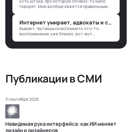
Есть штука, про которую почему-то мало
— все ручками
говорят. Мне вообще кажется правильным
подходом, что в работе обмен знаниями
всегда идет в обе стороны. Ты что-то
Интернет умирает, адвокаты и судьи в растерянности, а я хочу песню
хватаешь у клиента: е…
Бывает, пытаешься вспомнить что-то,
воспоминание уже близко, вот-вот
откроется нужный ящик в архиве памяти,
но… Нет. И так часами. Или днями. А то и
неделями, если сильно не повезе…
Публикации в СМИ
3 сентября 2025
Невидимая рука интерфейса: как ИИ меняет
дизайн и дизайнеров