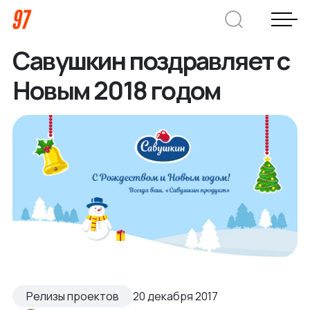
Савушкин поздравляет с
Дмитрий Хоружко
Новым 2018 годом
CEO Nineseven
Оставить заявку
Кейсы
Компания
О нас
Услуги
Преимущества
Релизы проектов
20 декабря 2017
Заказная веб-разработка
Отрасли