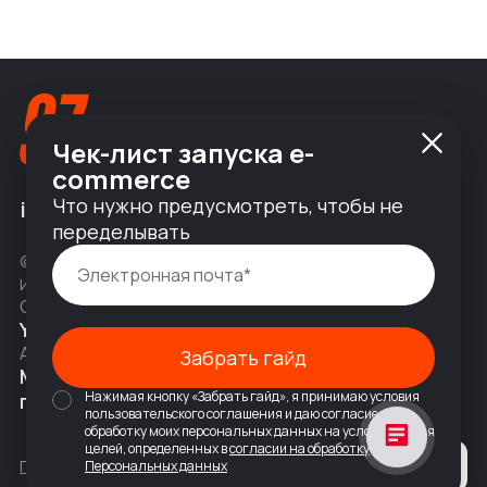
Чек-лист запуска e-
commerce
Что нужно предусмотреть, чтобы не
info@nineseven.ru
переделывать
© 2010 — 2026 ООО «Найнсевен», УНП 191376768,
ИНН 9710142077, КПП 771001001, ОГРН 1247700831377
Соц сети
YouTube
Написать в Telegram
Адрес
Забрать гайд
Москва, 2-я Тверская-Ямская 18,
Нажимая кнопку «Забрать гайд», я принимаю условия
помещ. 7/2
пользовательского соглашения и даю согласие на
обработку моих персональных данных на условиях и для
целей, определенных в
согласии на обработку
Политика конфиденциальности
Персональных данных