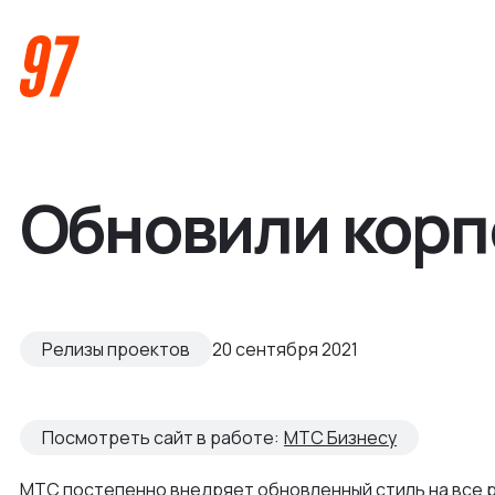
Обновили корп
Кейсы
Релизы проектов
20 сентября 2021
Компания
Посмотреть сайт в работе:
МТС Бизнесу
О нас
Услуги
МТС постепенно внедряет обновленный стиль на все р