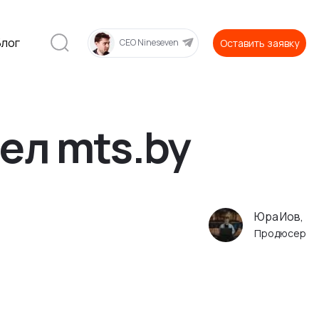
Блог
Оставить заявку
CEO Nineseven
ел mts.by
Юра Иов,
Продюсер