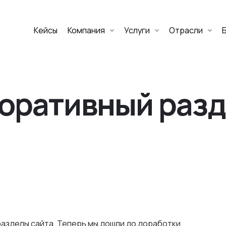
Кейсы
Компания
Услуги
Отрасли
Дмитрий Хоружко
CEO Nineseven
оративный разд
Оставить заявку
азделы сайта. Теперь мы дошли до доработки