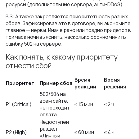
ресурсы (дополнительные сервера, анти-DDoS).
В SLA также закрепляется приоритетность разных
сбоев. Зафиксировав это в договоре, вы экономите
главное — нервы. Иначе рано или поздно придется в
три часа ночи выяснять, насколько срочно чинить
ошибку 502 на сервере.
Как понять, к какому приоритету
отнести сбой
Время
Время
Приоритет
Пример сбоя
реакции
решения
502/504 на
всем сайте,
P1 (Critical)
≤ 15 мин
≤ 2 ч
не проходит
оплата
Недоступен
раздел
P2 (High)
≤ 60 мин
≤ 4 ч
«Личный