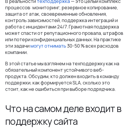
В реальности
техподдержка
— это целый комплекс
Как мы ведем проекты
процессов: мониторинг, резервное копирование,
Интеграции и омниканальность
Автодилеры
Блог
защита от атак, своевременные обновления,
Новости
Интеграция в вашу команду
контроль зависимостей, поддержка интеграций и
Финансы
работа с инцидентами 24/7. Грамотная поддержка
Политика конфиденциальности
Контакты
UX\UI-дизайн и проектирование
может спасти от репутационного провала, штрафов
Ритейл
Отзывы
или потери конфиденциальных данных. На практике
+375 (29) 32-78-146
Платформа e-commerce на Laravel
эти задачи
могут отнимать
30-50 % всех расходов
Телеком
Контакты
компании.
info@nineseven.ru
Разработка на 1С‑Битрикс
Минск, Тимирязева 72/1
В этой статье мы взглянем на техподдержку как на
Разработка конфигураторов
обязательный компонент устойчивого веб-
Москва, 2-я Тверская-Ямская 18, помещ.
продукта. Обсудим, кто должен входить в команду
Интернет-магазин для селлеров WB и Ozon
7/2
поддержки, как формируется SLA, сколько это
стоит, как не ошибиться при выборе подрядчика.
Что на самом деле входит в
поддержку сайта