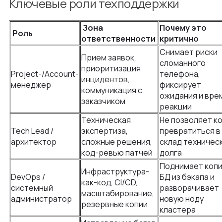
Ключевые роли техподдержки
Зона
Почему это
Роль
ответственности
критично
Снимает риски
Прием заявок,
сломанного
приоритизация
Project-/Account-
телефона,
инцидентов,
менеджер
фиксирует
коммуникация с
ожидания и вре
заказчиком
реакции
Техническая
Не позволяет к
Tech Lead /
экспертиза,
превратиться в
архитектор
сложные решения,
склад техничес
код-ревью патчей
долга
Поднимает коп
Инфраструктура-
DevOps /
БД из бэкапа и
как-код, CI/CD,
системный
разворачивает
масштабирование,
администратор
новую ноду
резервные копии
кластера