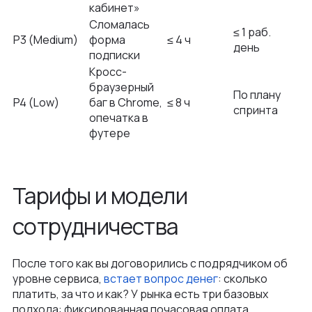
кабинет»
Сломалась
≤ 1 раб.
P3 (Medium)
форма
≤ 4 ч
день
подписки
Кросс-
браузерный
По плану
P4 (Low)
баг в Chrome,
≤ 8 ч
спринта
опечатка в
футере
Тарифы и модели
сотрудничества
После того как вы договорились с подрядчиком об
уровне сервиса,
встает вопрос денег
: сколько
платить, за что и как? У рынка есть три базовых
подхода: фиксированная почасовая оплата,