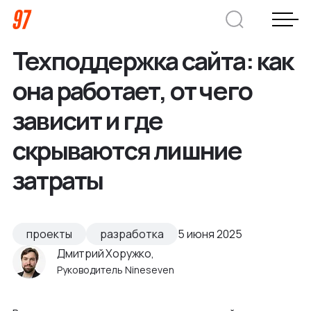
Техподдержка сайта: как
Дмитрий Хоружко
она работает, от чего
CEO Nineseven
зависит и где
скрываются лишние
Оставить заявку
затраты
Кейсы
Компания
проекты
разработка
5 июня 2025
Дмитрий Хоружко,
О нас
Услуги
Руководитель Nineseven
Преимущества
Заказная веб-разработка
Отрасли