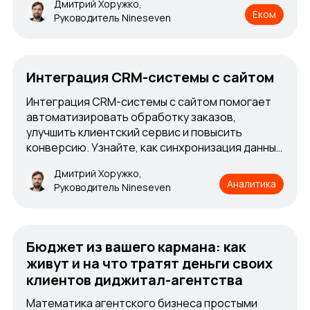
Дмитрий Хоружко,
Еком
Руководитель Nineseven
Интеграция CRM-системы с сайтом
Интеграция CRM-системы с сайтом помогает
автоматизировать обработку заказов,
улучшить клиентский сервис и повысить
конверсию. Узнайте, как синхронизация данных
с CRM повышает эффективность вашего
Дмитрий Хоружко,
бизнеса и упрощает работу интернет-магазина
Аналитика
Руководитель Nineseven
Бюджет из вашего кармана: как
живут и на что тратят деньги своих
клиентов диджитал-агентства
Математика агентского бизнеса простыми