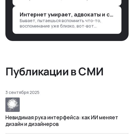
подходом, что в работе обмен знаниями
всегда идет в обе стороны. Ты что-то
Интернет умирает, адвокаты и судьи в растерянности, а я хочу песню
хватаешь у клиента: е…
Бывает, пытаешься вспомнить что-то,
воспоминание уже близко, вот-вот
откроется нужный ящик в архиве памяти,
но… Нет. И так часами. Или днями. А то и
неделями, если сильно не повезе…
Публикации в СМИ
3 сентября 2025
Невидимая рука интерфейса: как ИИ меняет
дизайн и дизайнеров