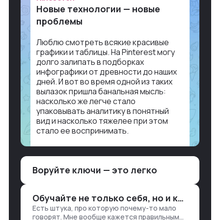
Новые технологии — новые
проблемы
Люблю смотреть всякие красивые
графики и таблицы. На Pinterest могу
долго залипать в подборках
инфографики от древности до наших
дней. И вот во время одной из таких
вылазок пришла банальная мысль:
насколько же легче стало
упаковывать аналитику в понятный
вид и насколько тяжелее при этом
стало ее воспринимать.
Объясню в разрезе нашей работы.
Чтобы создать дашборд со всякой
Воруйте ключи — это легко
аналитикой лет 15 назад, нужно было:
1. Собирать данные в одну базу и
разгребать их оттуда вручную:
Обучайте не только себя, но и клиентов
продажи, заявки, прогресс по проекту
Есть штука, про которую почему-то мало
— все ручками
говорят. Мне вообще кажется правильным