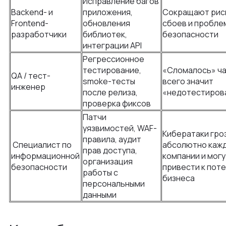
Исправление багов
Backend- и
приложения,
Сокращают рис
Frontend-
обновления
сбоев и пробле
разработчики
библиотек,
безопасности
интеграции API
Регрессионное
тестирование,
«Сломалось» ч
QA / тест-
smoke-тесты
всего значит
инженер
после релиза,
«недотестиров
проверка фиксов
Патчи
уязвимостей, WAF-
Кибератаки гро
правила, аудит
Специалист по
абсолютно каж
прав доступа,
информационной
компании и могу
организация
безопасности
привести к пот
работы с
бизнеса
персональными
данными