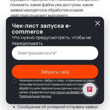
понимать, какие файлы уже доступны, какие
заявки находятся в обработке и какие
действия он может выполнить.
Чек-лист запуска e-
В интерфейсе нужны:
commerce
Список доступных документов
Что нужно предусмотреть, чтобы не
переделывать
Фильтр по типу документа
Фильтр по организации
Фильтр по заказу или периоду
Забрать гайд
Статус заявки
Нажимая кнопку «Забрать гайд», я принимаю условия
пользовательского соглашения и даю согласие на
Форма запроса документа
обработку моих персональных данных на условиях и для
целей, определённых в
согласии на обработку
Кнопка скачивания файла
Персональных данных
Сообщение об успешной отправке заявки