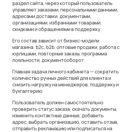
раздел сайта, через который пользователь
Как мы ведем проекты
Интеграции и омниканальность
управляет заказами, персональными данными,
Автодилеры
Блог
Новости
адресами доставки, документами,
Интеграция в вашу команду
организациями, избранными товарами,
Финансы
Политика конфиденциальности
Контакты
скидками и обращениями в поддержку.
UX\UI-дизайн и проектирование
Ритейл
Отзывы
Его состав зависит от бизнес-модели
+375 (29) 32-78-146
Платформа e-commerce на Laravel
магазина: b2c, b2b, оптовые продажи, работа с
Телеком
Контакты
info@nineseven.ru
юрлицами, повторные заказы, программа
Разработка на 1С‑Битрикс
лояльности, документооборот.
Минск, Тимирязева 72/1
Разработка конфигураторов
Главная задача личного кабинета — сократить
Москва, 2-я Тверская-Ямская 18, помещ.
количество ручных действий для клиента и
Интернет-магазин для селлеров WB и Ozon
7/2
снизить нагрузку на менеджеров, поддержку и
бухгалтерию.
Пользователь должен самостоятельно
проверить статус заказа, скачать документы,
изменить контактные данные, добавить
адрес, выбрать организацию, оставить отзыв,
отправить рекламацию или подписаться на