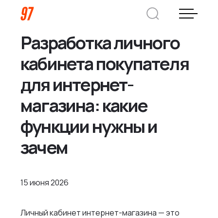
Разработка личного
Дмитрий Хоружко
кабинета покупателя
CEO Nineseven
для интернет-
магазина: какие
Оставить заявку
функции нужны и
Кейсы
зачем
Компания
15 июня 2026
О нас
Услуги
Преимущества
Заказная веб-разработка
Личный кабинет интернет-магазина — это
Отрасли