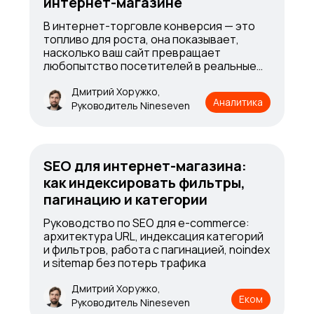
интернет-магазине
В интернет-торговле конверсия — это
топливо для роста, она показывает,
насколько ваш сайт превращает
любопытство посетителей в реальные
продажи
Дмитрий Хоружко,
Аналитика
Руководитель Nineseven
SEO для интернет-магазина:
как индексировать фильтры,
пагинацию и категории
Руководство по SEO для e-commerce:
архитектура URL, индексация категорий
и фильтров, работа с пагинацией, noindex
и sitemap без потерь трафика
Дмитрий Хоружко,
Еком
Руководитель Nineseven