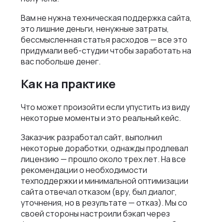
Как мы ведем проекты
Интеграции и омниканальность
Вам не нужна техническая поддержка сайта,
Автодилеры
Блог
Новости
это лишние деньги, ненужные затраты,
Интеграция в вашу команду
бессмысленная статья расходов — все это
Финансы
Политика конфиденциальности
Контакты
придумали веб-студии чтобы заработать на
UX\UI-дизайн и проектирование
Ритейл
вас побольше денег.
Отзывы
+375 (29) 32-78-146
Платформа e-commerce на Laravel
Телеком
Как на практике
Контакты
info@nineseven.ru
Разработка на 1С‑Битрикс
Что может произойти если упустить из виду
Минск, Тимирязева 72/1
Разработка конфигураторов
некоторые моменты и это реальный кейс.
Москва, 2-я Тверская-Ямская 18, помещ.
Интернет-магазин для селлеров WB и Ozon
7/2
Заказчик разработал сайт, выполнил
некоторые доработки, однажды продлевал
лицензию — прошло около трех лет. На все
рекомендации о необходимости
техподдержки и минимальной оптимизации
сайта отвечал отказом (вру, был диалог,
уточнения, но в результате — отказ). Мы со
своей стороны настроили бэкап через