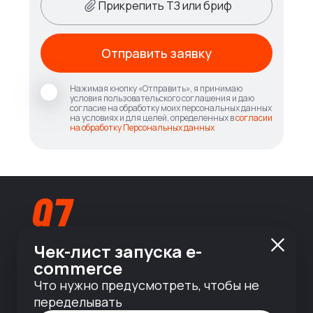
Прикрепить ТЗ или бриф
Отправить заявку
Нажимая кнопку «Отправить», я принимаю
условия пользовательского соглашения и даю
согласие на обработку моих персональных данных
на условиях и для целей, определенных в
согласии
на обработку Персональных данных
Чек-лист запуска e-
commerce
info@nineseven.ru
Что нужно предусмотреть, чтобы не
переделывать
© 2010 — 2026 ООО «Найнсевен», УНП 191376768,