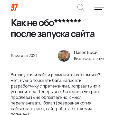
Как не обо*******
Дмитрий Хоружко
после запуска сайта
CEO Nineseven
Оставить заявку
Павел Бокач,
10 марта 2021
Бизнес-аналитик
Кейсы
Вы запустили сайт и решили что на этом все?
Нет, нужно поискать баги, написать
Компания
разработчику с претензиями, исправить их и
успокоиться. Теперь все. Лицензию Битрикс
продлевать не обязательно, смысл
О нас
Услуги
переплачивать, бэкап (резервная копия
Преимущества
сайта) настроен, сайт работает, премия
Заказная веб-разработка
Отрасли
получена.