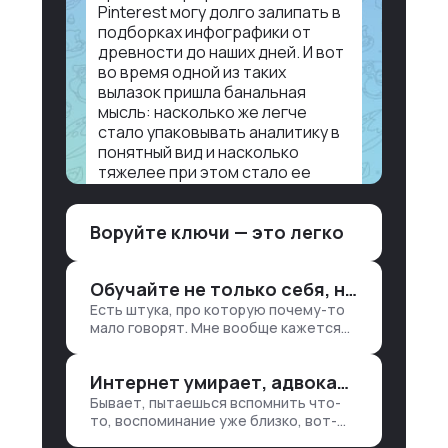
Pinterest могу долго залипать в
подборках инфографики от
древности до наших дней. И вот
во время одной из таких
вылазок пришла банальная
мысль: насколько же легче
стало упаковывать аналитику в
понятный вид и насколько
тяжелее при этом стало ее
воспринимать.
Воруйте ключи — это легко
Объясню в разрезе нашей
работы. Чтобы создать
дашборд со всякой аналитикой
Обучайте не только себя, но и клиентов
лет 15 назад, нужно было:
Есть штука, про которую почему-то
1. Собирать данные в одну базу и
мало говорят. Мне вообще кажется
разгребать их оттуда вручную:
правильным подходом, что в работе
продажи, заявки, прогресс по
обмен знаниями всегда идет в обе
проекту — все ручками
Интернет умирает, адвокаты и судьи в растерянности, а я хочу песню
стороны. Ты что-то хватаешь у
клиента: е…
Бывает, пытаешься вспомнить что-
то, воспоминание уже близко, вот-
вот откроется нужный ящик в архиве