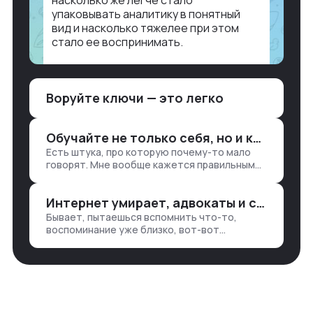
насколько же легче стало
упаковывать аналитику в понятный
вид и насколько тяжелее при этом
стало ее воспринимать.
Объясню в разрезе нашей работы.
Чтобы создать дашборд со всякой
Воруйте ключи — это легко
аналитикой лет 15 назад, нужно было:
1. Собирать данные в одну базу и
разгребать их оттуда вручную:
Обучайте не только себя, но и клиентов
продажи, заявки, прогресс по проекту
Есть штука, про которую почему-то мало
— все ручками
говорят. Мне вообще кажется правильным
подходом, что в работе обмен знаниями
всегда идет в обе стороны. Ты что-то
Интернет умирает, адвокаты и судьи в растерянности, а я хочу песню
хватаешь у клиента: е…
Бывает, пытаешься вспомнить что-то,
воспоминание уже близко, вот-вот
откроется нужный ящик в архиве памяти,
но… Нет. И так часами. Или днями. А то и
неделями, если сильно не повезе…