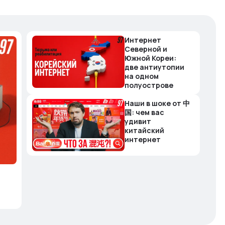
Интернет
Северной и
Южной Кореи:
две антиутопии
на одном
полуострове
Наши в шоке от 中
国: чем вас
удивит
китайский
интернет