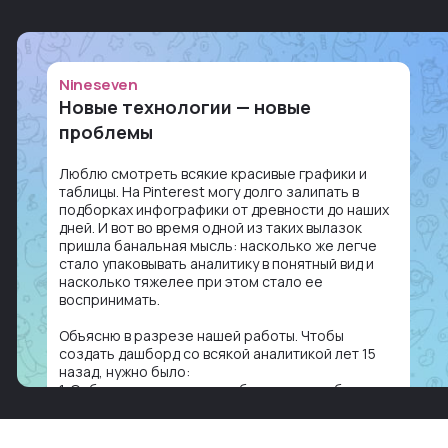
Nineseven
Новые технологии — новые
проблемы
Люблю смотреть всякие красивые графики и
таблицы. На Pinterest могу долго залипать в
подборках инфографики от древности до наших
дней. И вот во время одной из таких вылазок
пришла банальная мысль: насколько же легче
стало упаковывать аналитику в понятный вид и
насколько тяжелее при этом стало ее
воспринимать.
Объясню в разрезе нашей работы. Чтобы
создать дашборд со всякой аналитикой лет 15
назад, нужно было:
1. Собирать данные в одну базу и разгребать их
оттуда вручную: продажи, заявки, прогресс по
проекту — все ручками