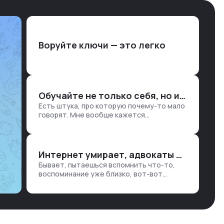
Воруйте ключи — это легко
Обучайте не только себя, но и клиентов
Есть штука, про которую почему-то мало
говорят. Мне вообще кажется
правильным подходом, что в работе
обмен знаниями всегда идет в обе
стороны. Ты что-то хватаешь у клиента:
е…
Интернет умирает, адвокаты и судьи в растерянности, а я хочу песню
Бывает, пытаешься вспомнить что-то,
воспоминание уже близко, вот-вот
откроется нужный ящик в архиве памяти,
но… Нет. И так часами. Или днями. А то и
неделями, если сильно не повезе…