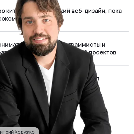
ро китайцев и китайский веб-дизайн, пока
ясокомбината
нимать, чем живут программисты и
рать и обучать руководителей проектов
мида»: я открыл и едва не закрыл
отом 700 000 $ в год
итрий Хоружко