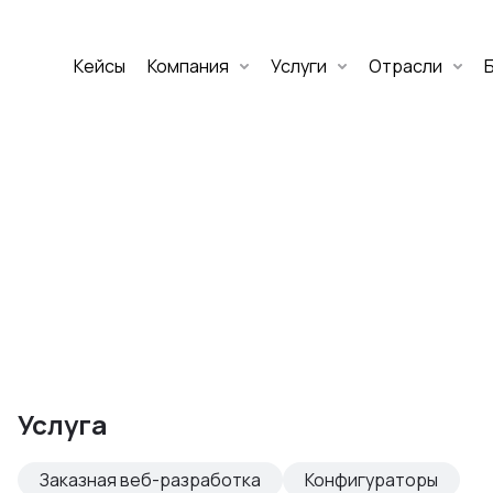
Кейсы
Компания
Услуги
Отрасли
Дмитрий Хоружко
CEO Nineseven
Оставить заявку
аритет Банк
е цифровых
Услуга
изнеса
Заказная веб-разработка
Конфигураторы