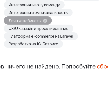
овые продукты
Интеграция в вашу команду
азвиваем
Интеграции и омниканальность
Личные кабинеты
UX\UI-дизайн и проектирование
Платформа e-commerce на Laravel
Разработка на 1С-Битрикс
в ничего не найдено. Попробуйте
сбр