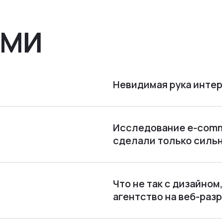
СМИ
Невидимая рука интер
Исследование e-comme
сделали только силь
Что не так с дизайно
агентство на веб-раз