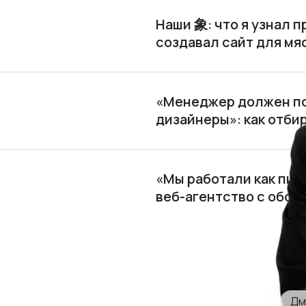
Наши 象: что я узнал п
создавал сайт для м
«Менеджер должен по
дизайнеры»: как отби
«Мы работали как пира
веб⁠-⁠агентство с обор
Дм