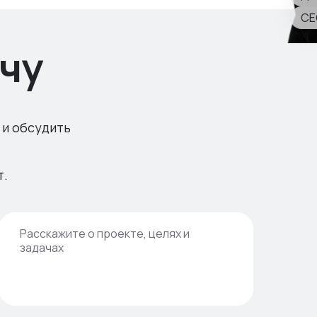
CE
чу
 и обсудить
т.