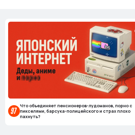
Что объединяет пенсионеров-лудоманов, порно с
пикселями, барсука-полицейского и страх плохо
пахнуть?