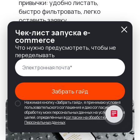
привычки: удобно листать,
быстро фильтровать, легко
оставить заявку.
Чек-лист запуска e-
А еще обеспечили поддержку
commerce
мультисайтовости, ведь у
Что нужно предусмотреть, чтобы не
проекта появился второй домен —
переделывать
для клиентов из России.
Забрать гайд
Нажимая кнопку «Забрать гайд», я принимаю условия
пользовательского соглашения и даю согласие на
обработку моих персональных данных на условиях и для
целей, определённых в
согласии на обработку
Персональных данных