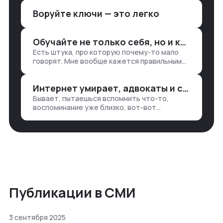
Чтобы создать дашборд со всякой
Воруйте ключи — это легко
аналитикой лет 15 назад, нужно было:
1. Собирать данные в одну базу и
разгребать их оттуда вручную:
Обучайте не только себя, но и клиентов
продажи, заявки, прогресс по проекту
Есть штука, про которую почему-то мало
— все ручками
говорят. Мне вообще кажется правильным
подходом, что в работе обмен знаниями
всегда идет в обе стороны. Ты что-то
Интернет умирает, адвокаты и судьи в растерянности, а я хочу песню
хватаешь у клиента: е…
Бывает, пытаешься вспомнить что-то,
воспоминание уже близко, вот-вот
откроется нужный ящик в архиве памяти,
но… Нет. И так часами. Или днями. А то и
неделями, если сильно не повезе…
Публикации в СМИ
3 сентября 2025