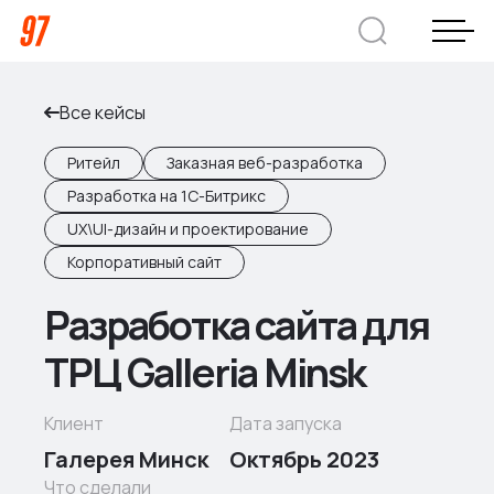
Все кейсы
Дмитрий Хоружко
CEO Nineseven
Ритейл
Заказная веб-разработка
Разработка на 1С-Битрикс
Оставить заявку
UX\UI-дизайн и проектирование
Корпоративный сайт
Разработка сайта для
Кейсы
ТРЦ Galleria Minsk
Компания
О нас
Клиент
Дата запуска
Услуги
Галерея Минск
Октябрь 2023
Преимущества
Заказная веб-разработка
Что сделали
Отрасли