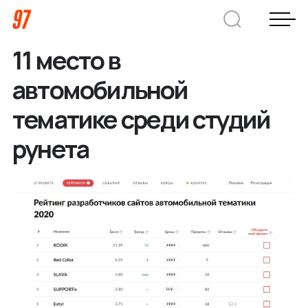
11 место в
Дмитрий Хоружко
автомобильной
CEO Nineseven
тематике среди студий
рунета
Оставить заявку
Кейсы
Компания
О нас
Услуги
Преимущества
Заказная веб-разработка
Отрасли