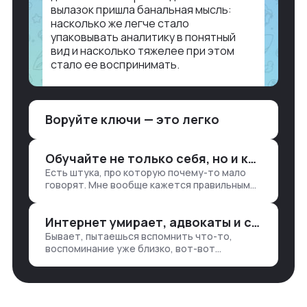
вылазок пришла банальная мысль:
насколько же легче стало
упаковывать аналитику в понятный
вид и насколько тяжелее при этом
стало ее воспринимать.
Объясню в разрезе нашей работы.
Чтобы создать дашборд со всякой
Воруйте ключи — это легко
аналитикой лет 15 назад, нужно было:
1. Собирать данные в одну базу и
разгребать их оттуда вручную:
Обучайте не только себя, но и клиентов
продажи, заявки, прогресс по проекту
Есть штука, про которую почему-то мало
— все ручками
говорят. Мне вообще кажется правильным
подходом, что в работе обмен знаниями
всегда идет в обе стороны. Ты что-то
Интернет умирает, адвокаты и судьи в растерянности, а я хочу песню
хватаешь у клиента: е…
Бывает, пытаешься вспомнить что-то,
воспоминание уже близко, вот-вот
откроется нужный ящик в архиве памяти,
но… Нет. И так часами. Или днями. А то и
неделями, если сильно не повезе…