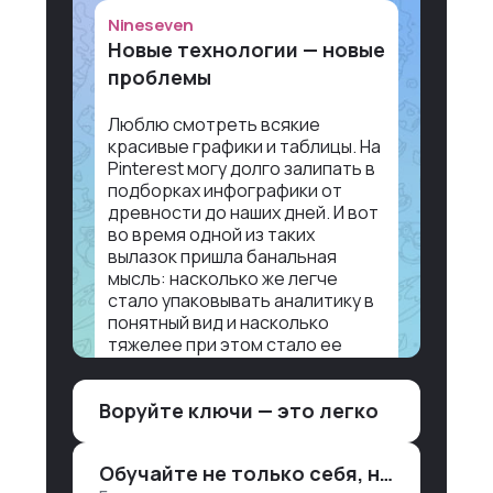
Nineseven
Новые технологии — новые
проблемы
Люблю смотреть всякие
красивые графики и таблицы. На
Pinterest могу долго залипать в
подборках инфографики от
древности до наших дней. И вот
во время одной из таких
вылазок пришла банальная
мысль: насколько же легче
стало упаковывать аналитику в
понятный вид и насколько
тяжелее при этом стало ее
воспринимать.
Воруйте ключи — это легко
Объясню в разрезе нашей
работы. Чтобы создать
дашборд со всякой аналитикой
Обучайте не только себя, но и клиентов
лет 15 назад, нужно было: