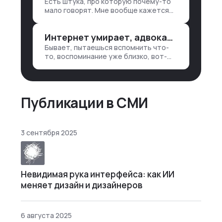
Есть штука, про которую почему-то
1. Собирать данные в одну базу и
мало говорят. Мне вообще кажется
разгребать их оттуда вручную:
правильным подходом, что в работе
продажи, заявки, прогресс по
обмен знаниями всегда идет в обе
проекту — все ручками
Интернет умирает, адвокаты и судьи в растерянности, а я хочу песню
стороны. Ты что-то хватаешь у
клиента: е…
Бывает, пытаешься вспомнить что-
то, воспоминание уже близко, вот-
вот откроется нужный ящик в архиве
памяти, но… Нет. И так часами. Или
днями. А то и неделями, если сильно
не повезе…
Публикации в СМИ
3 сентября 2025
Невидимая рука интерфейса: как ИИ
меняет дизайн и дизайнеров
6 августа 2025