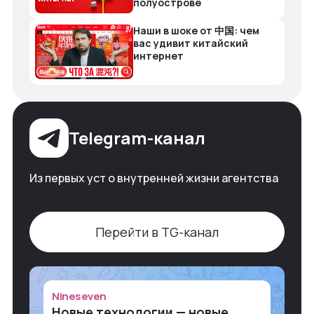
полуострове
Наши в шоке от 中国: чем
вас удивит китайский
интернет
Telegram-канал
Из первых уст о внутренней жизни агентства
Перейти в TG-канал
Nineseven
Новые технологии — новые