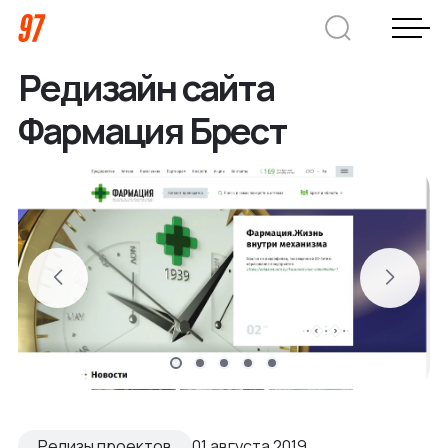
Редизайн сайта
Дмитрий Хоружко
Фармация Брест
CEO Nineseven
Оставить заявку
Кейсы
Компания
О нас
Услуги
Преимущества
Заказная веб-разработка
Отрасли
Релизы проектов
01 августа 2019