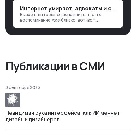
всегда идет в обе стороны. Ты что-то
Интернет умирает, адвокаты и судьи в растерянности, а я хочу песню
хватаешь у клиента: е…
Бывает, пытаешься вспомнить что-то,
воспоминание уже близко, вот-вот
откроется нужный ящик в архиве памяти,
но… Нет. И так часами. Или днями. А то и
неделями, если сильно не повезе…
Публикации в СМИ
3 сентября 2025
Невидимая рука интерфейса: как ИИ меняет
дизайн и дизайнеров