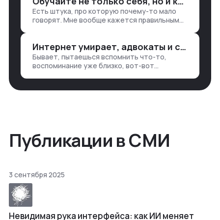
Обучайте не только себя, но и клиентов
продажи, заявки, прогресс по проекту
Есть штука, про которую почему-то мало
— все ручками
говорят. Мне вообще кажется правильным
подходом, что в работе обмен знаниями
всегда идет в обе стороны. Ты что-то
Интернет умирает, адвокаты и судьи в растерянности, а я хочу песню
хватаешь у клиента: е…
Бывает, пытаешься вспомнить что-то,
воспоминание уже близко, вот-вот
откроется нужный ящик в архиве памяти,
но… Нет. И так часами. Или днями. А то и
неделями, если сильно не повезе…
Публикации в СМИ
3 сентября 2025
Невидимая рука интерфейса: как ИИ меняет