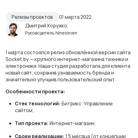
Как мы ведем проекты
Интеграции и омниканальность
Автодилеры
Блог
Новости
Релизы проектов
01 марта 2022
Интеграция в вашу команду
Финансы
Дмитрий Хоружко,
Политика конфиденциальности
Контакты
Руководитель Nineseven
UX\UI-дизайн и проектирование
Ритейл
Отзывы
+375 (29) 32-78-146
Платформа e-commerce на Laravel
Телеком
1 марта состоялся релиз обновлённой версии сайта
Контакты
info@nineseven.ru
Разработка на 1С‑Битрикс
Socket.by — крупного интернет-магазина техники и
электроники. Наша студия разработала для клиента
Минск, Тимирязева 72/1
Разработка конфигураторов
новый сайт, сохранив узнаваемость бренда и
Москва, 2-я Тверская-Ямская 18, помещ.
значительно улучшив пользовательский опыт.
Интернет-магазин для селлеров WB и Ozon
7/2
Особенности проекта:
Стек технологий:
Битрикс: Управление
сайтом;
Тип проекта:
Интернет-магазин;
Сроки реализации:
1,5 месяца (от концепции