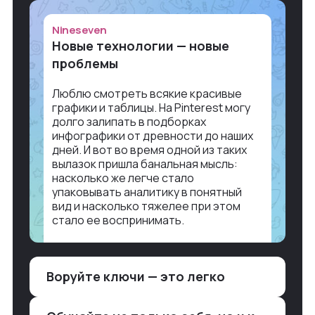
Nineseven
Новые технологии — новые
проблемы
Люблю смотреть всякие красивые
графики и таблицы. На Pinterest могу
долго залипать в подборках
инфографики от древности до наших
дней. И вот во время одной из таких
вылазок пришла банальная мысль:
насколько же легче стало
упаковывать аналитику в понятный
вид и насколько тяжелее при этом
стало ее воспринимать.
Объясню в разрезе нашей работы.
Чтобы создать дашборд со всякой
Воруйте ключи — это легко
аналитикой лет 15 назад, нужно было:
1. Собирать данные в одну базу и
разгребать их оттуда вручную: