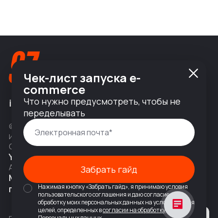
Чек-лист запуска e-
commerce
Что нужно предусмотреть, чтобы не
info@nineseven.ru
переделывать
© 2010 — 2026 ООО «Найнсевен», УНП 191376768,
ИНН 9710142077, КПП 771001001, ОГРН 1247700831377
Соц сети
YouTube
Написать в Telegram
Адрес
Забрать гайд
Москва, 2-я Тверская-Ямская 18,
Нажимая кнопку «Забрать гайд», я принимаю условия
помещ. 7/2
пользовательского соглашения и даю согласие на
обработку моих персональных данных на условиях и для
целей, определенных в
согласии на обработку
Персональных данных