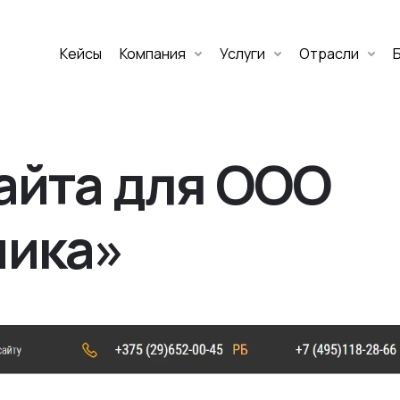
Кейсы
Компания
Услуги
Отрасли
Дмитрий Хоружко
CEO Nineseven
сайта для ООО
Оставить заявку
ника»