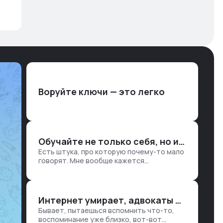
Воруйте ключи — это легко
Обучайте не только себя, но и клиентов
Есть штука, про которую почему-то мало
говорят. Мне вообще кажется
правильным подходом, что в работе
обмен знаниями всегда идет в обе
стороны. Ты что-то хватаешь у клиента:
е…
Интернет умирает, адвокаты и судьи в растерянности, а я хочу песню
Бывает, пытаешься вспомнить что-то,
воспоминание уже близко, вот-вот