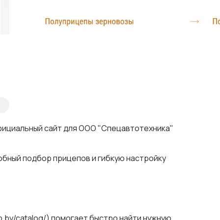
фициальный сайт для ООО "Спецавтотехника"
обный подбор прицепов и гибкую настройку
p.by/catalog/) помогает быстро найти нужную