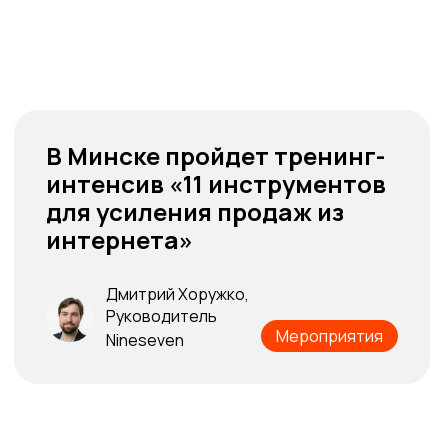
В Минске пройдет тренинг-
В Минске пройдет тренинг-
интенсив «11 инструментов
интенсив «11 инструментов
для усиления продаж из
для усиления продаж из
интернета»
интернета»
Дмитрий Хоружко,
Дмитрий Хоружко,
Руководитель
Руководитель
Мероприятия
Мероприятия
Nineseven
Nineseven