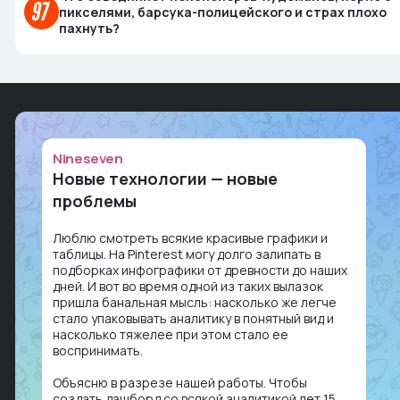
пикселями, барсука-полицейского и страх плохо
пахнуть?
Nineseven
Новые технологии — новые
проблемы
Люблю смотреть всякие красивые графики и
таблицы. На Pinterest могу долго залипать в
подборках инфографики от древности до наших
дней. И вот во время одной из таких вылазок
пришла банальная мысль: насколько же легче
стало упаковывать аналитику в понятный вид и
насколько тяжелее при этом стало ее
воспринимать.
Объясню в разрезе нашей работы. Чтобы
создать дашборд со всякой аналитикой лет 15