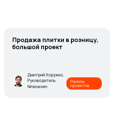
Продажа плитки в розницу,
Продажа плитки в розницу,
большой проект
большой проект
Дмитрий Хоружко,
Руководитель
Релизы
проектов
Nineseven
Дмитрий Хоружко,
Руководитель
Релизы
проектов
Nineseven