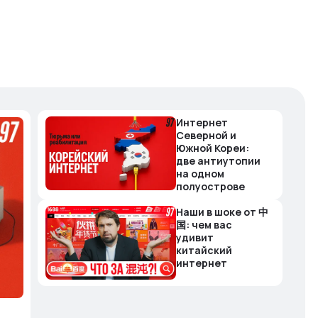
Интернет
Северной и
Южной Кореи:
две антиутопии
на одном
полуострове
Наши в шоке от 中
国: чем вас
удивит
китайский
интернет