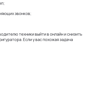
еп;
няющих звонков;
одителю техники выйти в онлайн и снизить
фигуратора. Если у вас похожая задача