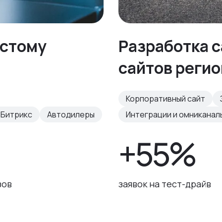
естому
Разработка с
сайтов реги
Корпоративный сайт
-Битрикс
Автодилеры
Интеграции и омниканал
+55%
зов
заявок на тест-драйв