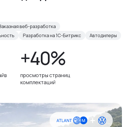
Заказная веб-разработка
ьность
Разработка на 1С-Битрикс
Автодилеры
+40%
айв
просмотры страниц
комплектаций