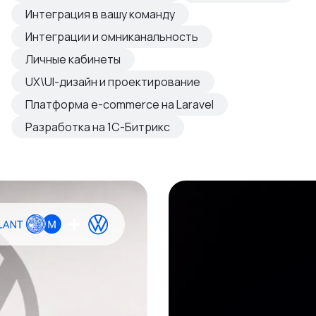
овые продукты
Интеграция в вашу команду
азвиваем
Интеграции и омниканальность
Личные кабинеты
UX\UI-дизайн и проектирование
Платформа e-commerce на Laravel
Разработка на 1С-Битрикс