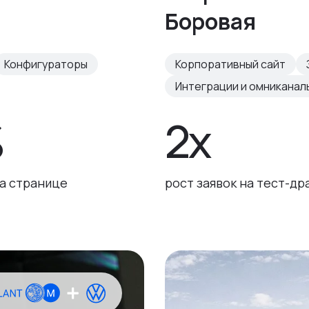
Боровая
Конфигураторы
Корпоративный сайт
Интеграции и омниканал
%
2x
а странице
рост заявок на тест-др