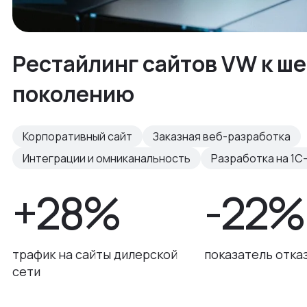
Рестайлинг сайтов VW к ш
поколению
Корпоративный сайт
Заказная веб-разработка
Интеграции и омниканальность
Разработка на 1С
+28%
-22%
трафик на сайты дилерской
показатель отка
сети