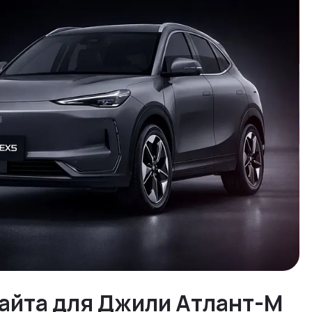
cайта для Джили Атлант-М