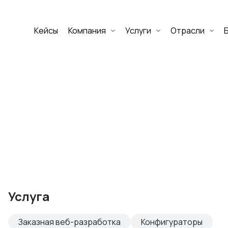
Кейсы
Компания
Услуги
Отрасли
Дмитрий Хоружко
CEO Nineseven
Оставить заявку
аритет Банк
е цифровых
Услуга
изнеса
Заказная веб-разработка
Конфигураторы