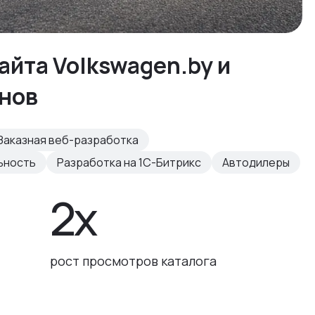
айта Volkswagen.by и
онов
Заказная веб-разработка
ьность
Разработка на 1С-Битрикс
Автодилеры
2x
рост просмотров каталога