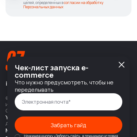
целей, определенных в
согласии на обработку
Персональных данных
Чек-лист запуска e-
commerce
Что нужно предусмотреть, чтобы не
info@nineseven.ru
переделывать
© 2010 — 2026 ООО «Найнсевен», УНП 191376768,
ИНН 9710142077, КПП 771001001, ОГРН 1247700831377
Соц сети
YouTube
Написать в Telegram
Адрес
Забрать гайд
Москва, 2-я Тверская-Ямская 18,
Нажимая кнопку «Забрать гайд», я принимаю условия