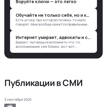
Воруйте ключи — это легко
аналитикой лет 15 назад, нужно было:
1. Собирать данные в одну базу и
разгребать их оттуда вручную:
Обучайте не только себя, но и клиентов
продажи, заявки, прогресс по проекту
Есть штука, про которую почему-то мало
— все ручками
говорят. Мне вообще кажется правильным
подходом, что в работе обмен знаниями
всегда идет в обе стороны. Ты что-то
Интернет умирает, адвокаты и судьи в растерянности, а я хочу песню
хватаешь у клиента: е…
Бывает, пытаешься вспомнить что-то,
воспоминание уже близко, вот-вот
откроется нужный ящик в архиве памяти,
но… Нет. И так часами. Или днями. А то и
неделями, если сильно не повезе…
Публикации в СМИ
3 сентября 2025