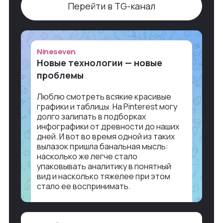
Перейти в TG-канал
Nineseven
Новые технологии — новые
проблемы
Люблю смотреть всякие красивые
графики и таблицы. На Pinterest могу
долго залипать в подборках
инфографики от древности до наших
дней. И вот во время одной из таких
вылазок пришла банальная мысль:
насколько же легче стало
упаковывать аналитику в понятный
вид и насколько тяжелее при этом
стало ее воспринимать.
Объясню в разрезе нашей работы.
Чтобы создать дашборд со всякой