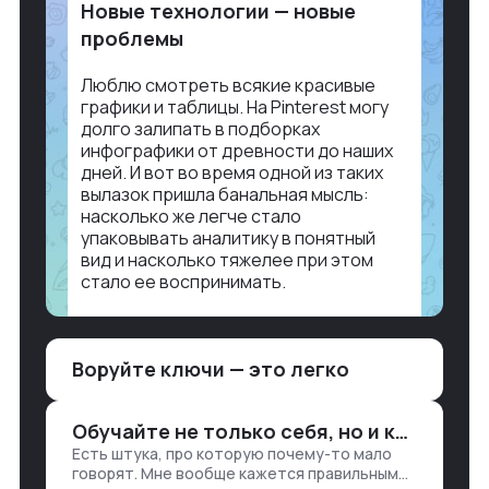
Новые технологии — новые
проблемы
Люблю смотреть всякие красивые
графики и таблицы. На Pinterest могу
долго залипать в подборках
инфографики от древности до наших
дней. И вот во время одной из таких
вылазок пришла банальная мысль:
насколько же легче стало
упаковывать аналитику в понятный
вид и насколько тяжелее при этом
стало ее воспринимать.
Объясню в разрезе нашей работы.
Чтобы создать дашборд со всякой
Воруйте ключи — это легко
аналитикой лет 15 назад, нужно было:
1. Собирать данные в одну базу и
разгребать их оттуда вручную:
Обучайте не только себя, но и клиентов
продажи, заявки, прогресс по проекту
Есть штука, про которую почему-то мало
— все ручками
говорят. Мне вообще кажется правильным