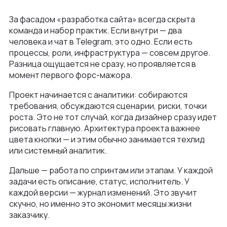
За фасадом «разработка сайта» всегда скрыта
команда и набор практик. Если внутри — два
человека и чат в Telegram, это одно. Если есть
процессы, роли, инфраструктура — совсем другое.
Разница ощущается не сразу, но проявляется в
момент первого форс-мажора.
Проект начинается с аналитики: собираются
требования, обсуждаются сценарии, риски, точки
роста. Это не тот случай, когда дизайнер сразу идет
рисовать главную. Архитектура проекта важнее
цвета кнопки — и этим обычно занимается техлид
или системный аналитик.
Дальше — работа по спринтам или этапам. У каждой
задачи есть описание, статус, исполнитель. У
каждой версии — журнал изменений. Это звучит
скучно, но именно это экономит месяцы жизни
заказчику.