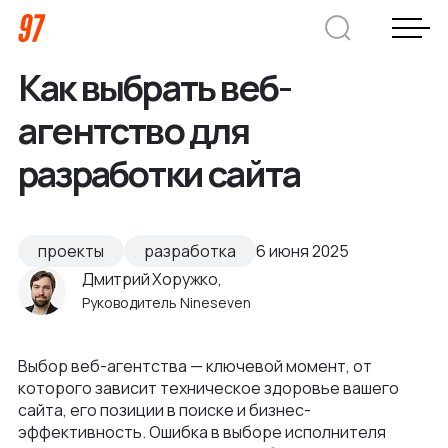
Как выбрать веб-
Дмитрий Хоружко
агентство для
CEO Nineseven
разработки сайта
Оставить заявку
проекты
разработка
6 июня 2025
Дмитрий Хоружко,
Кейсы
Руководитель Nineseven
Компания
Выбор веб-агентства — ключевой момент, от
О нас
которого зависит техническое здоровье вашего
Услуги
сайта, его позиции в поиске и бизнес-
Преимущества
эффективность. Ошибка в выборе исполнителя
Заказная веб-разработка
Отрасли