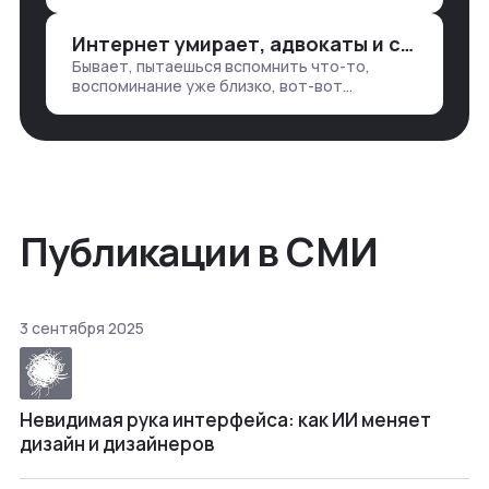
подходом, что в работе обмен знаниями
всегда идет в обе стороны. Ты что-то
Интернет умирает, адвокаты и судьи в растерянности, а я хочу песню
хватаешь у клиента: е…
Бывает, пытаешься вспомнить что-то,
воспоминание уже близко, вот-вот
откроется нужный ящик в архиве памяти,
но… Нет. И так часами. Или днями. А то и
неделями, если сильно не повезе…
Публикации в СМИ
3 сентября 2025
Невидимая рука интерфейса: как ИИ меняет
дизайн и дизайнеров