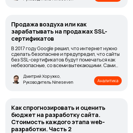
Продажа воздуха или как
зарабатывать на продажах SSL-
сертификатов
В 2017 году Google решил, что интернет нужно
сделать безопаснее и предупредил, что сайты
без SSL-сертификатов будут помечаться как
небезопасные, со всеми вытекающими. Сами
сертификаты существовали и ранее, так как
сама технология известна и принялась банками
Дмитрий Хоружко,
Аналитика
для создания защищенных соединений ещё
Руководитель Nineseven
задолго до 2017 года. Но с этого периода
продажа SSL-сертификатов приобрела
массовый характер.
Как спрогнозировать и оценить
бюджет на разработку сайта.
Стоимость каждого этапа web-
разработки. Часть 2