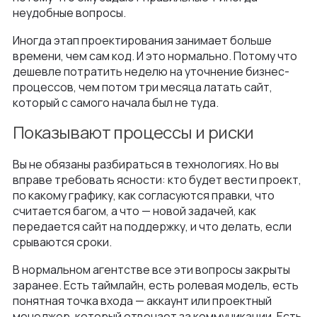
неудобные вопросы.
Иногда этап проектирования занимает больше
времени, чем сам код. И это нормально. Потому что
дешевле потратить неделю на уточнение бизнес-
процессов, чем потом три месяца латать сайт,
который с самого начала был не туда.
Показывают процессы и риски
Вы не обязаны разбираться в технологиях. Но вы
вправе требовать ясности: кто будет вести проект,
по какому графику, как согласуются правки, что
считается багом, а что — новой задачей, как
передается сайт на поддержку, и что делать, если
срываются сроки.
В нормальном агентстве все эти вопросы закрыты
заранее. Есть таймлайн, есть ролевая модель, есть
понятная точка входа — аккаунт или проектный
менеджер, который отвечает за коммуникации. Есть