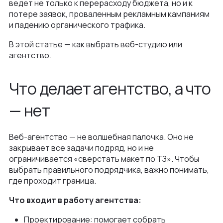
ведет не только к перерасходу бюджета, но и к
Как мы ведем проекты
потере заявок, проваленным рекламным кампаниям
Интеграции и омниканальность
Автодилеры
Блог
и падению органического трафика.
Новости
Интеграция в вашу команду
Финансы
В этой статье — как выбрать веб-студию или
Политика конфиденциальности
Контакты
UX\UI-дизайн и проектирование
агентство.
Ритейл
Отзывы
+375 (29) 32-78-146
Платформа e-commerce на Laravel
Телеком
Что делает агентство, а что
Контакты
info@nineseven.ru
Разработка на 1С‑Битрикс
— нет
Минск, Тимирязева 72/1
Разработка конфигураторов
Москва, 2-я Тверская-Ямская 18, помещ.
Интернет-магазин для селлеров WB и Ozon
7/2
Веб-агентство — не волшебная палочка. Оно не
закрывает все задачи подряд, но и не
ограничивается «сверстать макет по ТЗ». Чтобы
выбрать правильного подрядчика, важно понимать,
где проходит граница.
Что входит в работу агентства:
Проектирование: помогает собрать