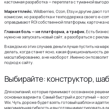
кастомная разработка — переплата с туманной выгодо
Маркетплейс.
Wildberries, Ozon, Etsy и другие дают г
комиссии, но разработка и техподдержка своего e‑co
оправдывают ROI собственной платформы, карточка н
Главная боль — не платформа, а трафик.
Есть бизнес
нужно не запускать новый сайт, а разобраться с рекла
В каждом из этих случаев деньги лучше пустить на марк
делать, когда станет ясно, какая функциональность д
масштабированию, а не наоборот. Именно он позволит
подход к сайту.
Выбирайте: конструктор, шаб
Для компаний, которые принимают осознанное решение
основных варианта. Самый быстрый и доступный — вос
Wix. Чуть дороже будет взять готовый шаблон и адапти
максимальная гибкость и вы готовы инвестировать в р