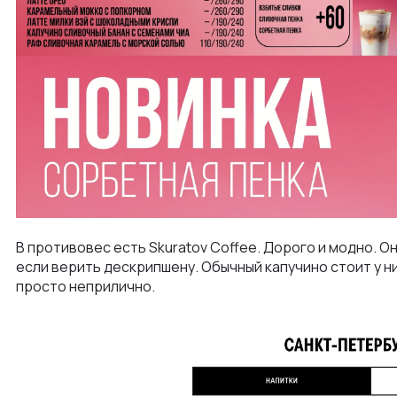
В противовес есть Skuratov Coffee. Дорого и модно. 
если верить дескрипшену. Обычный капучино стоит у ни
просто неприлично.