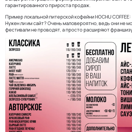
гарантированного прироста продаж.
Пример локальной питерской кофейни HOCHU COFFEE: р
Нужен ли им сайт? Очень маловероятно, ведь они не м
фестивали не проводят, а просто расширяют франшизу