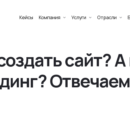
Кейсы
Компания
Услуги
Отрасли
Дмитрий Хоружко
CEO Nineseven
создать сайт? А
Оставить заявку
динг? Отвечаем