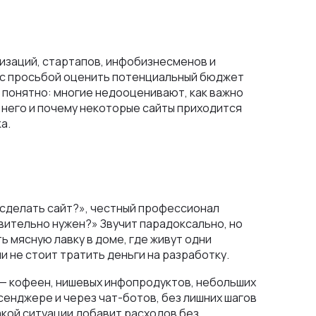
анизаций, стартапов, инфобизнесменов и
ы с просьбой оценить потенциальный бюджет
я понятно: многие недооценивают, как важно
 него и почему некоторые сайты приходится
а.
 сделать сайт?», честный профессионал
твительно нужен?» Звучит парадоксально, но
ь мясную лавку в доме, где живут одни
и не стоит тратить деньги на разработку.
 — кофеен, нишевых инфопродуктов, небольших
енджере и через чат-ботов, без лишних шагов
акой ситуации добавит расходов без