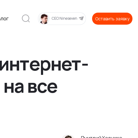
Блог
Оставить заявку
CEO Nineseven
 интернет-
 на все