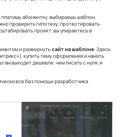
 платишь абонентку, выбираешь шаблон,
ужно проверить гипотезу, протестировать
асштабировать проект, вы упираетесь в
риантом и развернуть
сайт на шаблоне
. Здесь
итрикс»), купить тему оформления и нанять
гам выходит дешевле, чем писать с нуля, и
ически все без помощи разработчика.