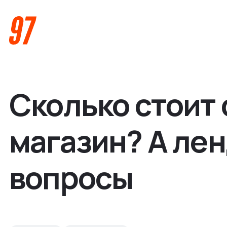
Сколько стоит 
магазин? А лен
Кейсы
вопросы
Компания
О нас
Услуги