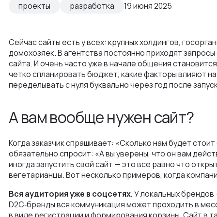
Преимущества
проекты
разработка
19 июня 2025
Заказная веб-разработка
Отрасли
Как мы ведем проекты
Интеграции и омниканальность
Автодилеры
Блог
Новости
Сейчас сайты есть у всех: крупных холдингов, госорг
Интеграция в вашу команду
домохозяек. В агентства постоянно приходят запрос
Финансы
Политика конфиденциальности
Контакты
сайта. И очень часто уже в начале общения становитс
UX\UI-дизайн и проектирование
четко спланировать бюджет, какие факторы влияют на
Ритейл
Отзывы
переделывать с нуля буквально через год после запуск
+375 (29) 32-78-146
Платформа e-commerce на Laravel
Телеком
Контакты
info@nineseven.ru
Разработка на 1С‑Битрикс
А вам вообще нужен сайт?
Минск, Тимирязева 72/1
Разработка конфигураторов
Москва, 2-я Тверская-Ямская 18, помещ. 7/2
Когда заказчик спрашивает: «Сколько нам будет стоит
Интернет-магазин для селлеров WB и Ozon
обязательно спросит: «А вы уверены, что он вам дейс
иногда запустить свой сайт — это все равно что открыт
вегетарианцы. Вот несколько примеров, когда компани
Вся аудитория уже в соцсетях.
У локальных брендов
D2C‑бренды вся коммуникация может проходить в месс
в виде регистрации и формирования корзины. Сайт в т