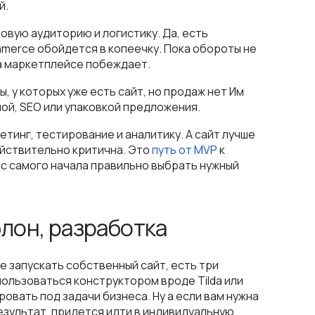
й.
отовую аудиторию и логистику. Да, есть
mmerce обойдется в копеечку. Пока обороты не
а маркетплейсе побеждает.
ы, у которых уже есть сайт, но продаж нет Им
мой, SEO или упаковкой предложения.
етинг, тестирование и аналитику. А сайт лучше
ействительно критична. Это
путь от MVP
к
 с самого начала правильно выбрать нужный
лон, разработка
 запускать собственный сайт, есть три
пользоваться конструктором вроде Tilda или
ровать под задачи бизнеса. Ну а если вам нужна
езультат, придется идти в индивидуальную