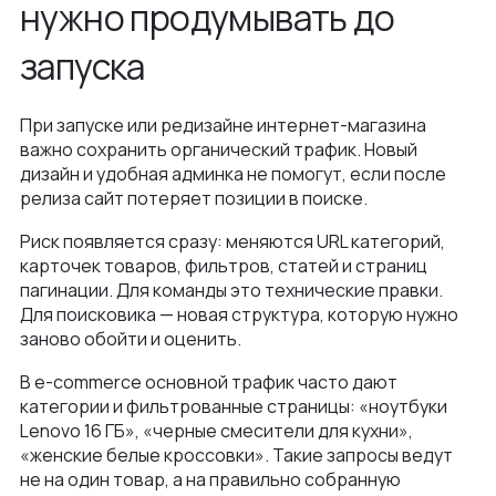
нужно продумывать до
Как мы ведем проекты
Интеграции и омниканальность
Автодилеры
Блог
запуска
Новости
Интеграция в вашу команду
Финансы
Политика конфиденциальности
Контакты
UX\UI-дизайн и проектирование
При запуске или редизайне интернет-магазина
Ритейл
Отзывы
важно сохранить органический трафик. Новый
+375 (29) 32-78-146
Платформа e-commerce на Laravel
дизайн и удобная админка не помогут, если после
Телеком
Контакты
релиза сайт потеряет позиции в поиске.
info@nineseven.ru
Разработка на 1С‑Битрикс
Минск, Тимирязева 72/1
Риск появляется сразу: меняются URL категорий,
Разработка конфигураторов
карточек товаров, фильтров, статей и страниц
Москва, 2-я Тверская-Ямская 18, помещ.
пагинации. Для команды это технические правки.
Интернет-магазин для селлеров WB и Ozon
7/2
Для поисковика — новая структура, которую нужно
заново обойти и оценить.
В e-commerce основной трафик часто дают
категории и фильтрованные страницы: «ноутбуки
Lenovo 16 ГБ», «черные смесители для кухни»,
«женские белые кроссовки». Такие запросы ведут
не на один товар, а на правильно собранную