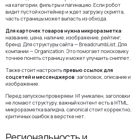
на категории, фильтры и пагинацию. Если робот
видит пустой контейнер и ждет загрузку скрипта,
часть страницы может выпасть из обхода.
Для карточек товаров нужна микроразметка
:
название, цена, наличие, изображение, рейтинг,
бренд. Для структуры сайта — BreadcrumbList. Для
компании — Organization. Это помогает поисковику
точнее понять страницу и может улучшить сниппет.
Также стоит настроить
превью ссылок для
соцсетей и мессенджеров
: заголовок, описание и
изображение.
Перед запуском проверяем: H1 уникален, заголовки
не ломают структуру, важный контент есть в HTML,
микроразметка валидна, canonical стоит корректно,
критичных ошибок в верстке нет.
Региональность и