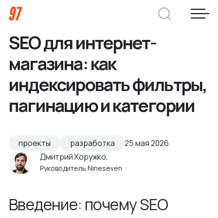
SEO для интернет-
Дмитрий Хоружко
магазина: как
CEO Nineseven
индексировать фильтры,
пагинацию и категории
Оставить заявку
Кейсы
проекты
разработка
25 мая 2026
Дмитрий Хоружко,
Компания
Руководитель Nineseven
О нас
Услуги
Введение: почему SEO
Преимущества
Заказная веб-разработка
Отрасли