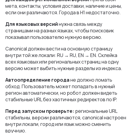
мета, контакты, условия доставки, наличие и цены,
если они различаются. Города в H1 недостаточно.
Для языковых версий
нужна связь между
страницами на разных языках, чтобы поисковик
показывал пользователю нужную версию.
Canonical должен вести на основную страницу
внутри той же локали: RU → RU, EN → EN. Склейка
всех языковых или региональных страниц на одну
версию может выбить нужные разделы из индекса.
Автоопределение города
не должно ломать
обход. Пользователь может попадать в нужный
регион автоматически, но робот должен видеть
стабильные URL без хаотичных редиректов по IP.
Перед запуском проверьте:
региональные URL
стабильны, версии различаются, canonical настроен
внутри локали, город или язык можно сменить
вручную.