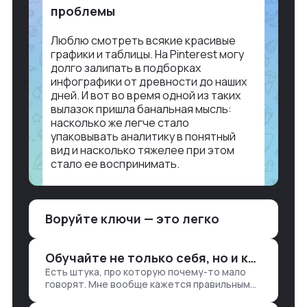
проблемы
Люблю смотреть всякие красивые
графики и таблицы. На Pinterest могу
долго залипать в подборках
инфографики от древности до наших
дней. И вот во время одной из таких
вылазок пришла банальная мысль:
насколько же легче стало
упаковывать аналитику в понятный
вид и насколько тяжелее при этом
стало ее воспринимать.
Объясню в разрезе нашей работы.
Чтобы создать дашборд со всякой
Воруйте ключи — это легко
аналитикой лет 15 назад, нужно было:
1. Собирать данные в одну базу и
разгребать их оттуда вручную:
Обучайте не только себя, но и клиентов
продажи, заявки, прогресс по проекту
Есть штука, про которую почему-то мало
— все ручками
говорят. Мне вообще кажется правильным
подходом, что в работе обмен знаниями