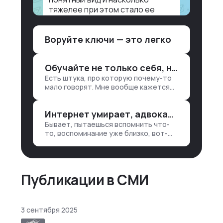
тяжелее при этом стало ее
воспринимать.
Воруйте ключи — это легко
Объясню в разрезе нашей
работы. Чтобы создать
дашборд со всякой аналитикой
Обучайте не только себя, но и клиентов
лет 15 назад, нужно было:
Есть штука, про которую почему-то
1. Собирать данные в одну базу и
мало говорят. Мне вообще кажется
разгребать их оттуда вручную:
правильным подходом, что в работе
продажи, заявки, прогресс по
обмен знаниями всегда идет в обе
проекту — все ручками
Интернет умирает, адвокаты и судьи в растерянности, а я хочу песню
стороны. Ты что-то хватаешь у
клиента: е…
Бывает, пытаешься вспомнить что-
то, воспоминание уже близко, вот-
вот откроется нужный ящик в архиве
памяти, но… Нет. И так часами. Или
днями. А то и неделями, если сильно
не повезе…
Публикации в СМИ
3 сентября 2025