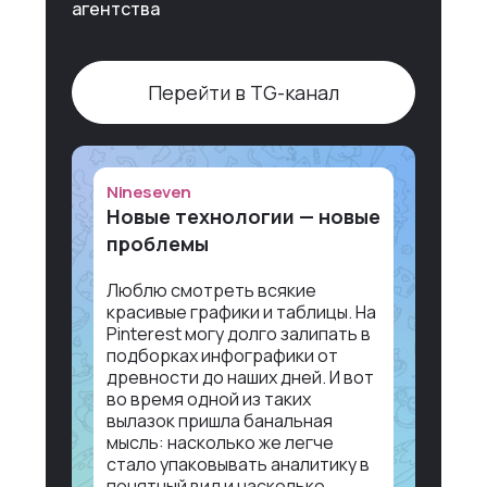
агентства
Перейти в TG-канал
Nineseven
Новые технологии — новые
проблемы
Люблю смотреть всякие
красивые графики и таблицы. На
Pinterest могу долго залипать в
подборках инфографики от
древности до наших дней. И вот
во время одной из таких
вылазок пришла банальная
мысль: насколько же легче
стало упаковывать аналитику в
понятный вид и насколько