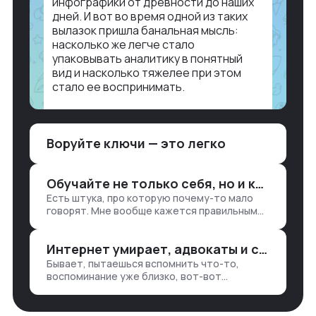
инфографики от древности до наших
дней. И вот во время одной из таких
вылазок пришла банальная мысль:
насколько же легче стало
упаковывать аналитику в понятный
вид и насколько тяжелее при этом
стало ее воспринимать.
Объясню в разрезе нашей работы.
Чтобы создать дашборд со всякой
Воруйте ключи — это легко
аналитикой лет 15 назад, нужно было:
1. Собирать данные в одну базу и
разгребать их оттуда вручную:
Обучайте не только себя, но и клиентов
продажи, заявки, прогресс по проекту
Есть штука, про которую почему-то мало
— все ручками
говорят. Мне вообще кажется правильным
подходом, что в работе обмен знаниями
всегда идет в обе стороны. Ты что-то
Интернет умирает, адвокаты и судьи в растерянности, а я хочу песню
хватаешь у клиента: е…
Бывает, пытаешься вспомнить что-то,
воспоминание уже близко, вот-вот
откроется нужный ящик в архиве памяти,
но… Нет. И так часами. Или днями. А то и
неделями, если сильно не повезе…