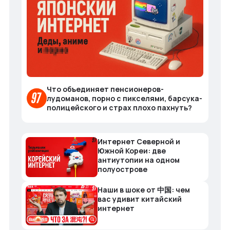
Что объединяет пенсионеров-
лудоманов, порно с пикселями, барсука-
полицейского и страх плохо пахнуть?
Интернет Северной и
Южной Кореи: две
антиутопии на одном
полуострове
Наши в шоке от 中国: чем
вас удивит китайский
интернет