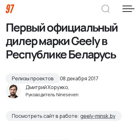
Первый официальный
Дмитрий Хоружко
дилер марки Geely в
CEO Nineseven
Республике Беларусь
Оставить заявку
Релизы проектов
08 декабря 2017
Дмитрий Хоружко,
Кейсы
Руководитель Nineseven
Компания
Посмотреть сайт в работе:
geely-minsk.by
О нас
Услуги
Преимущества
Заказная веб-разработка
Отрасли