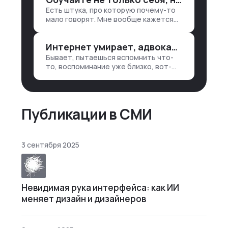
лет 15 назад, нужно было:
Есть штука, про которую почему-то
1. Собирать данные в одну базу и
мало говорят. Мне вообще кажется
разгребать их оттуда вручную:
правильным подходом, что в работе
продажи, заявки, прогресс по
обмен знаниями всегда идет в обе
проекту — все ручками
Интернет умирает, адвокаты и судьи в растерянности, а я хочу песню
стороны. Ты что-то хватаешь у
клиента: е…
Бывает, пытаешься вспомнить что-
то, воспоминание уже близко, вот-
вот откроется нужный ящик в архиве
памяти, но… Нет. И так часами. Или
днями. А то и неделями, если сильно
не повезе…
Публикации в СМИ
3 сентября 2025
Невидимая рука интерфейса: как ИИ
меняет дизайн и дизайнеров