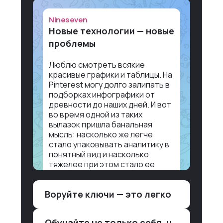
Nineseven
Новые технологии — новые
проблемы
Люблю смотреть всякие
красивые графики и таблицы. На
Pinterest могу долго залипать в
подборках инфографики от
древности до наших дней. И вот
во время одной из таких
вылазок пришла банальная
мысль: насколько же легче
стало упаковывать аналитику в
понятный вид и насколько
тяжелее при этом стало ее
воспринимать.
Воруйте ключи — это легко
Объясню в разрезе нашей
работы. Чтобы создать
дашборд со всякой аналитикой
Обучайте не только себя, но и клиентов