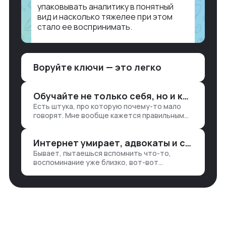
упаковывать аналитику в понятный
вид и насколько тяжелее при этом
стало ее воспринимать.
Объясню в разрезе нашей работы.
Чтобы создать дашборд со всякой
Воруйте ключи — это легко
аналитикой лет 15 назад, нужно было:
1. Собирать данные в одну базу и
разгребать их оттуда вручную:
Обучайте не только себя, но и клиентов
продажи, заявки, прогресс по проекту
Есть штука, про которую почему-то мало
— все ручками
говорят. Мне вообще кажется правильным
подходом, что в работе обмен знаниями
всегда идет в обе стороны. Ты что-то
Интернет умирает, адвокаты и судьи в растерянности, а я хочу песню
хватаешь у клиента: е…
Бывает, пытаешься вспомнить что-то,
воспоминание уже близко, вот-вот
откроется нужный ящик в архиве памяти,
но… Нет. И так часами. Или днями. А то и
неделями, если сильно не повезе…