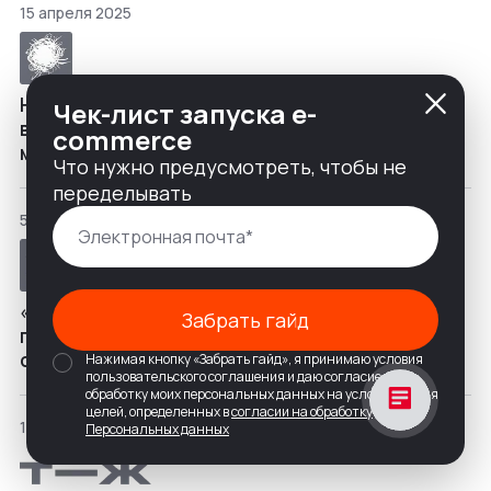
15 апреля 2025
Наши 象: что я узнал про китайцев и китайский
Чек-лист запуска e-
веб-дизайн, пока создавал сайт для
commerce
мясокомбината
Что нужно предусмотреть, чтобы не
переделывать
5 декабря 2024
«Менеджер должен понимать, чем живут
Забрать гайд
программисты и дизайнеры»: как отбирать и
обучать руководителей проектов
Нажимая кнопку «Забрать гайд», я принимаю условия
пользовательского соглашения и даю согласие на
обработку моих персональных данных на условиях и для
целей, определенных в
согласии на обработку
11 ноября 2024
Персональных данных