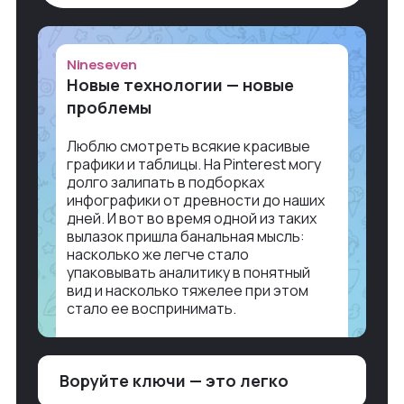
Nineseven
Новые технологии — новые
проблемы
Люблю смотреть всякие красивые
графики и таблицы. На Pinterest могу
долго залипать в подборках
инфографики от древности до наших
дней. И вот во время одной из таких
вылазок пришла банальная мысль:
насколько же легче стало
упаковывать аналитику в понятный
вид и насколько тяжелее при этом
стало ее воспринимать.
Объясню в разрезе нашей работы.
Чтобы создать дашборд со всякой
Воруйте ключи — это легко
аналитикой лет 15 назад, нужно было:
1. Собирать данные в одну базу и