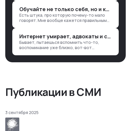
разгребать их оттуда вручную:
Обучайте не только себя, но и клиентов
продажи, заявки, прогресс по проекту
Есть штука, про которую почему-то мало
— все ручками
говорят. Мне вообще кажется правильным
подходом, что в работе обмен знаниями
всегда идет в обе стороны. Ты что-то
Интернет умирает, адвокаты и судьи в растерянности, а я хочу песню
хватаешь у клиента: е…
Бывает, пытаешься вспомнить что-то,
воспоминание уже близко, вот-вот
откроется нужный ящик в архиве памяти,
но… Нет. И так часами. Или днями. А то и
неделями, если сильно не повезе…
Публикации в СМИ
3 сентября 2025