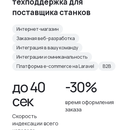
техподдержка для
поставщика станков
Интернет-магазин
Заказная веб-разработка
Интеграция в вашу команду
Интеграции и омниканальность
Платформа e-commerce на Laravel
B2B
до 40
-30%
сек
время оформления
заказа
Скорость
индексации всего