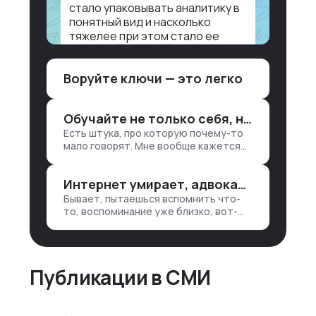
стало упаковывать аналитику в
понятный вид и насколько
тяжелее при этом стало ее
воспринимать.
Воруйте ключи — это легко
Объясню в разрезе нашей
работы. Чтобы создать
дашборд со всякой аналитикой
Обучайте не только себя, но и клиентов
лет 15 назад, нужно было:
Есть штука, про которую почему-то
1. Собирать данные в одну базу и
мало говорят. Мне вообще кажется
разгребать их оттуда вручную:
правильным подходом, что в работе
продажи, заявки, прогресс по
обмен знаниями всегда идет в обе
проекту — все ручками
Интернет умирает, адвокаты и судьи в растерянности, а я хочу песню
стороны. Ты что-то хватаешь у
клиента: е…
Бывает, пытаешься вспомнить что-
то, воспоминание уже близко, вот-
вот откроется нужный ящик в архиве
памяти, но… Нет. И так часами. Или
днями. А то и неделями, если сильно
не повезе…
Публикации в СМИ