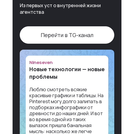
Из первых уст о внутренней жизни
агентства
Перейти в TG-канал
Nineseven
Новые технологии — новые
проблемы
Люблю смотреть всякие
красивые графики и таблицы. На
Pinterest могу долго залипать в
подборках инфографики от
древности до наших дней. И вот
во время одной из таких
вылазок пришла банальная
мысль: насколько же легче