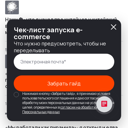
Наши 象: что я узнал про китайцев и китайский
веб-дизайн, пока создавал сайт для
Чек-лист запуска e-
мясокомбината
commerce
Что нужно предусмотреть, чтобы не
переделывать
5 декабря 2024
«Менеджер должен понимать, чем живут
программисты и дизайнеры»: как отбирать и
Забрать гайд
обучать руководителей проектов
Нажимая кнопку «Забрать гайд», я принимаю условия
пользовательского соглашения и даю согласие на
обработку моих персональных данных на условиях и для
11 ноября 2024
целей, определенных в
согласии на обработку
Персональных данных
«Мы работали как пирамида»: я открыл и едва