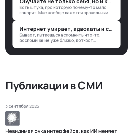
Обучайте не только себя, но и клиентов
продажи, заявки, прогресс по проекту
Есть штука, про которую почему-то мало
— все ручками
говорят. Мне вообще кажется правильным
подходом, что в работе обмен знаниями
всегда идет в обе стороны. Ты что-то
Интернет умирает, адвокаты и судьи в растерянности, а я хочу песню
хватаешь у клиента: е…
Бывает, пытаешься вспомнить что-то,
воспоминание уже близко, вот-вот
откроется нужный ящик в архиве памяти,
но… Нет. И так часами. Или днями. А то и
неделями, если сильно не повезе…
Публикации в СМИ
3 сентября 2025
Невидимая рука интерфейса: как ИИ меняет