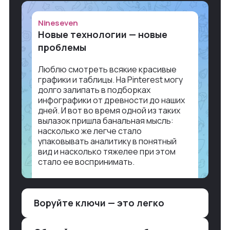
Nineseven
Новые технологии — новые
проблемы
Люблю смотреть всякие красивые
графики и таблицы. На Pinterest могу
долго залипать в подборках
инфографики от древности до наших
дней. И вот во время одной из таких
вылазок пришла банальная мысль:
насколько же легче стало
упаковывать аналитику в понятный
вид и насколько тяжелее при этом
стало ее воспринимать.
Объясню в разрезе нашей работы.
Чтобы создать дашборд со всякой
Воруйте ключи — это легко
аналитикой лет 15 назад, нужно было:
1. Собирать данные в одну базу и
разгребать их оттуда вручную: