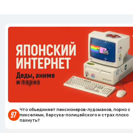
Что объединяет пенсионеров-лудоманов, порно с
пикселями, барсука-полицейского и страх плохо
пахнуть?