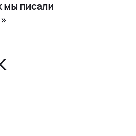
к мы писали
а»
к