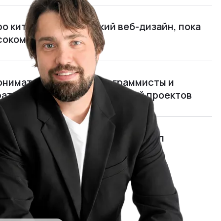
ро китайцев и китайский веб-дизайн, пока
ясокомбината
нимать, чем живут программисты и
рать и обучать руководителей проектов
мида»: я открыл и едва не закрыл
отом 700 000 $ в год