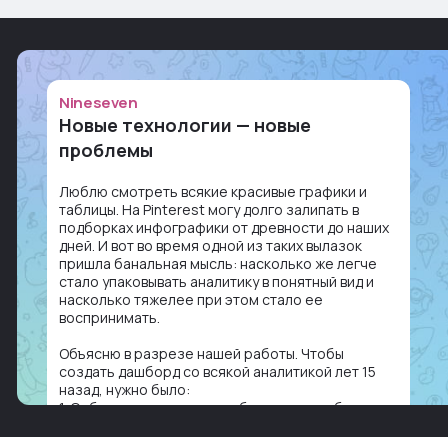
Nineseven
Новые технологии — новые
проблемы
Люблю смотреть всякие красивые графики и
таблицы. На Pinterest могу долго залипать в
подборках инфографики от древности до наших
дней. И вот во время одной из таких вылазок
пришла банальная мысль: насколько же легче
стало упаковывать аналитику в понятный вид и
насколько тяжелее при этом стало ее
воспринимать.
Объясню в разрезе нашей работы. Чтобы
создать дашборд со всякой аналитикой лет 15
назад, нужно было:
1. Собирать данные в одну базу и разгребать их
оттуда вручную: продажи, заявки, прогресс по
проекту — все ручками