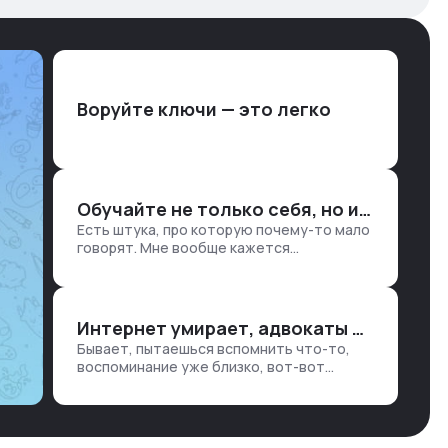
Воруйте ключи — это легко
Обучайте не только себя, но и клиентов
Есть штука, про которую почему-то мало
говорят. Мне вообще кажется
правильным подходом, что в работе
обмен знаниями всегда идет в обе
стороны. Ты что-то хватаешь у клиента:
е…
Интернет умирает, адвокаты и судьи в растерянности, а я хочу песню
Бывает, пытаешься вспомнить что-то,
воспоминание уже близко, вот-вот
откроется нужный ящик в архиве памяти,
но… Нет. И так часами. Или днями. А то и
неделями, если сильно не повезе…