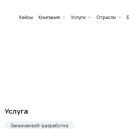
Кейсы
Компания
Услуги
Отрасли
Дмитрий Хоружко
CEO Nineseven
Оставить заявку
аритет Банк
е цифровых
Услуга
изнеса
Заказная веб-разработка