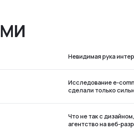
СМИ
Невидимая рука интер
Исследование e-comme
сделали только силь
Что не так с дизайно
агентство на веб-раз