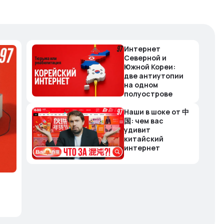
Интернет
Северной и
Южной Кореи:
две антиутопии
на одном
полуострове
Наши в шоке от 中
国: чем вас
удивит
китайский
интернет