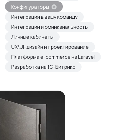
овые продукты
Конфигураторы
азвиваем
Интеграция в вашу команду
Интеграции и омниканальность
Личные кабинеты
UX\UI-дизайн и проектирование
Платформа e-commerce на Laravel
Разработка на 1С-Битрикс