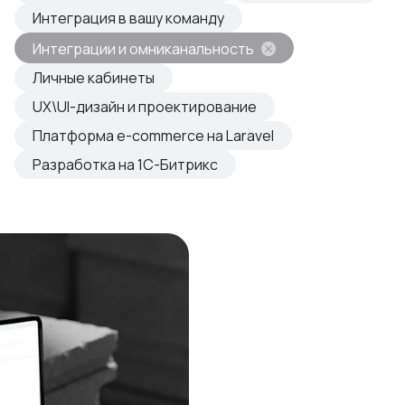
овые продукты
Интеграция в вашу команду
азвиваем
Интеграции и омниканальность
Личные кабинеты
UX\UI-дизайн и проектирование
Платформа e-commerce на Laravel
Разработка на 1С-Битрикс