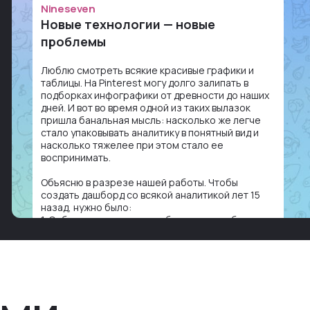
Nineseven
Новые технологии — новые
проблемы
Люблю смотреть всякие красивые графики и
таблицы. На Pinterest могу долго залипать в
подборках инфографики от древности до наших
дней. И вот во время одной из таких вылазок
пришла банальная мысль: насколько же легче
стало упаковывать аналитику в понятный вид и
насколько тяжелее при этом стало ее
воспринимать.
Объясню в разрезе нашей работы. Чтобы
создать дашборд со всякой аналитикой лет 15
назад, нужно было:
1. Собирать данные в одну базу и разгребать их
оттуда вручную: продажи, заявки, прогресс по
проекту — все ручками