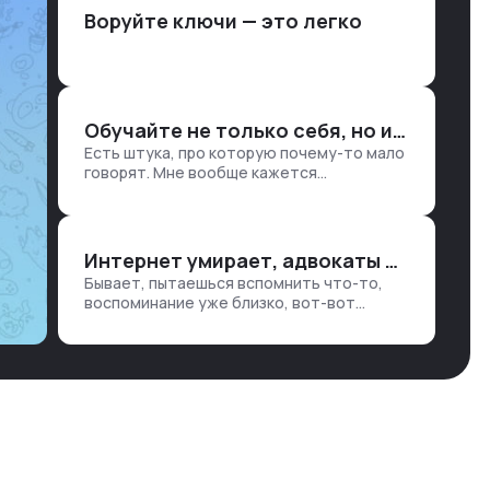
Воруйте ключи — это легко
Обучайте не только себя, но и клиентов
Есть штука, про которую почему-то мало
говорят. Мне вообще кажется
правильным подходом, что в работе
обмен знаниями всегда идет в обе
стороны. Ты что-то хватаешь у клиента:
е…
Интернет умирает, адвокаты и судьи в растерянности, а я хочу песню
Бывает, пытаешься вспомнить что-то,
воспоминание уже близко, вот-вот
откроется нужный ящик в архиве памяти,
но… Нет. И так часами. Или днями. А то и
неделями, если сильно не повезе…