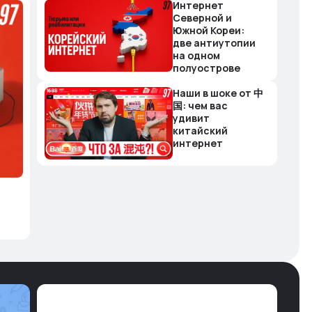
Интернет
Северной и
Южной Кореи:
две антиутопии
на одном
полуострове
Наши в шоке от 中
国: чем вас
удивит
китайский
интернет