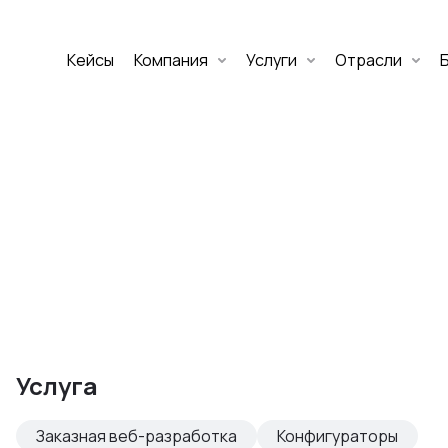
Кейсы
Компания
Услуги
Отрасли
Дмитрий Хоружко
CEO Nineseven
Оставить заявку
аритет Банк
е цифровых
Услуга
изнеса
Заказная веб-разработка
Конфигураторы