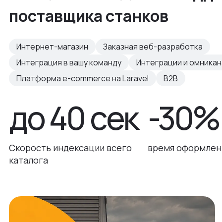
поставщика станков
Интернет-магазин
Заказная веб-разработка
Интеграция в вашу команду
Интеграции и омника
Платформа e-commerce на Laravel
B2B
до 40 сек
-30%
Скорость индексации всего
время оформлени
каталога