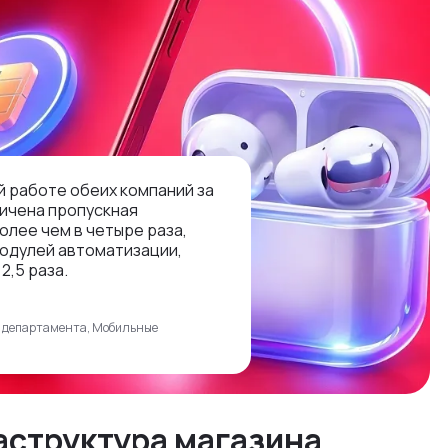
 работе обеих компаний за
ичена пропускная
олее чем в четыре раза,
одулей автоматизации,
2,5 раза.
о департамента, Мобильные
аструктура магазина