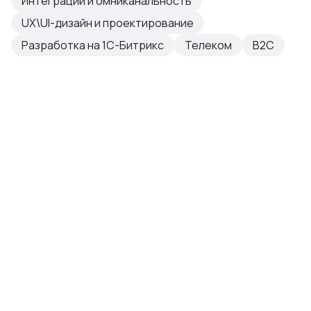
Интеграции и омниканальность
UX\UI-дизайн и проектирование
Разработка на 1С-Битрикс
Телеком
B2C