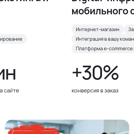
мобильного 
Интернет-магазин
За
тирование
Интеграция в вашу кома
Платформа e-commerce н
ин
+30%
а сайте
конверсия в заказ