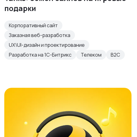
подарки
Корпоративный сайт
Заказная веб-разработка
UX\UI-дизайн и проектирование
Разработка на 1С-Битрикс
Телеком
B2C