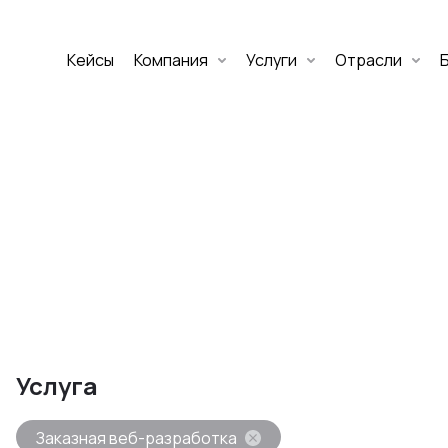
Кейсы
Компания
Услуги
Отрасли
Дмитрий Хоружко
CEO Nineseven
Оставить заявку
аритет Банк
е цифровых
Услуга
изнеса
Заказная веб-разработка