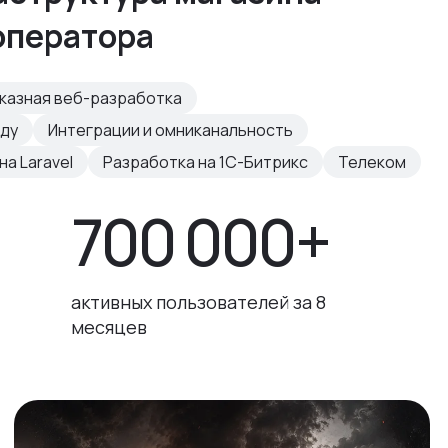
оператора
казная веб-разработка
нду
Интеграции и омниканальность
а Laravel
Разработка на 1С-Битрикс
Телеком
700 000+
активных пользователей за 8
месяцев