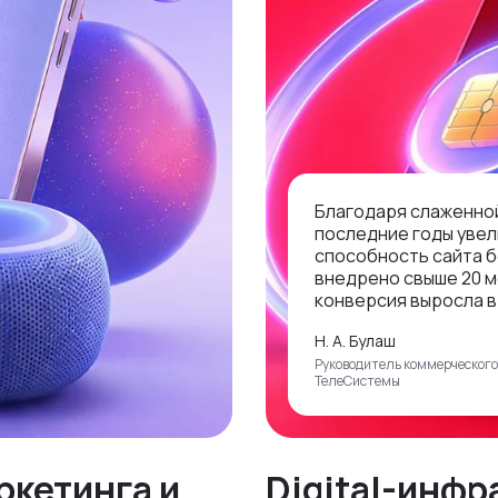
Благодаря слаженной
последние годы увел
способность сайта б
внедрено свыше 20 м
конверсия выросла в 
Н. А. Булаш
Руководитель коммерческог
ТелеСистемы
ркетинга и
Digital-инфр