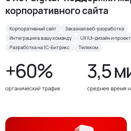
корпоративного сайта
Корпоративный сайт
Заказная веб-разработка
Интеграция в вашу команду
UX\UI-дизайн и проек
Разработка на 1С-Битрикс
Телеком
+60%
3,5 м
органический трафик
среднее время н