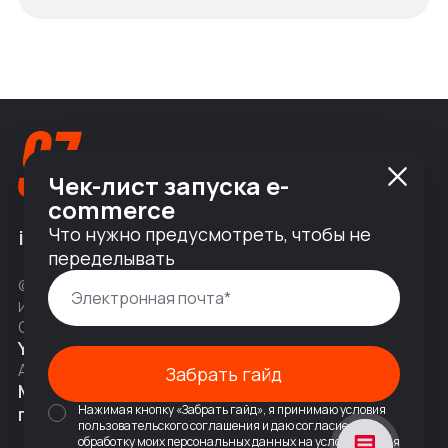
Чек-лист запуска e-
commerce
Что нужно предусмотреть, чтобы не
info@nineseven.ru
переделывать
© 2010 — 2026 ООО «Найнсевен», УНП 191376768,
ИНН 9710142077, КПП 771001001, ОГРН 1247700831377
Соц сети
YouTube
Написать в Telegram
Адрес
Забрать гайд
Москва, 2-я Тверская-Ямская 18,
Нажимая кнопку «Забрать гайд», я принимаю условия
помещ. 7/2
пользовательского соглашения и даю согласие на
обработку моих персональных данных на условиях и для