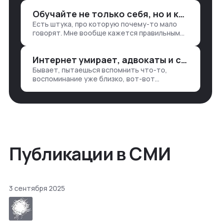
разгребать их оттуда вручную:
Обучайте не только себя, но и клиентов
продажи, заявки, прогресс по проекту
Есть штука, про которую почему-то мало
— все ручками
говорят. Мне вообще кажется правильным
подходом, что в работе обмен знаниями
всегда идет в обе стороны. Ты что-то
Интернет умирает, адвокаты и судьи в растерянности, а я хочу песню
хватаешь у клиента: е…
Бывает, пытаешься вспомнить что-то,
воспоминание уже близко, вот-вот
откроется нужный ящик в архиве памяти,
но… Нет. И так часами. Или днями. А то и
неделями, если сильно не повезе…
Публикации в СМИ
3 сентября 2025