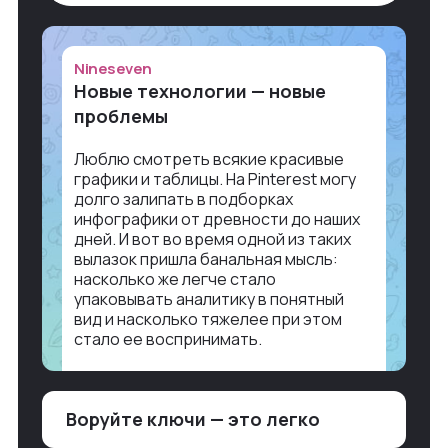
Nineseven
Новые технологии — новые
проблемы
Люблю смотреть всякие красивые
графики и таблицы. На Pinterest могу
долго залипать в подборках
инфографики от древности до наших
дней. И вот во время одной из таких
вылазок пришла банальная мысль:
насколько же легче стало
упаковывать аналитику в понятный
вид и насколько тяжелее при этом
стало ее воспринимать.
Объясню в разрезе нашей работы.
Чтобы создать дашборд со всякой
Воруйте ключи — это легко
аналитикой лет 15 назад, нужно было:
1. Собирать данные в одну базу и