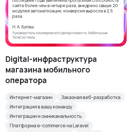
последние годы увеличена пропускная способность
сайта более чем в четыре раза, внедрено свыше 20
модулей автоматизации, конверсия выросла в 2,5
раза.
Н. А. Булаш
Руководитель коммерческого департамента, Мобильные
ТелеСистемы
Digital-инфраструктура
магазина мобильного
оператора
Интернет-магазин
Заказная веб-разработка
Интеграция в вашу команду
Интеграции и омниканальность
Платформа e-commerce на Laravel