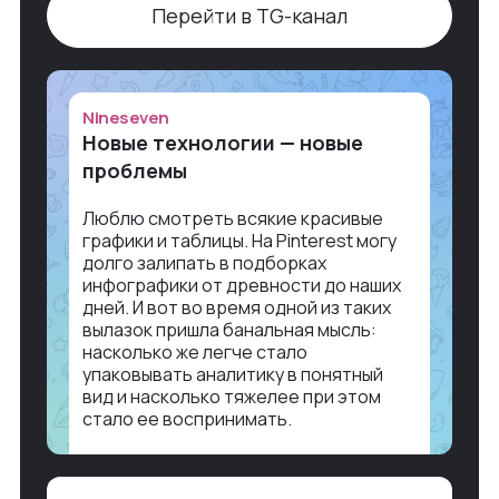
Перейти в TG-канал
Nineseven
Новые технологии — новые
проблемы
Люблю смотреть всякие красивые
графики и таблицы. На Pinterest могу
долго залипать в подборках
инфографики от древности до наших
дней. И вот во время одной из таких
вылазок пришла банальная мысль:
насколько же легче стало
упаковывать аналитику в понятный
вид и насколько тяжелее при этом
стало ее воспринимать.
Объясню в разрезе нашей работы.
Чтобы создать дашборд со всякой