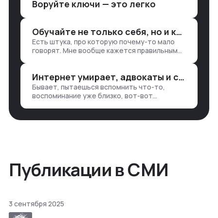
Воруйте ключи — это легко
аналитикой лет 15 назад, нужно было:
1. Собирать данные в одну базу и
разгребать их оттуда вручную:
Обучайте не только себя, но и клиентов
продажи, заявки, прогресс по проекту
Есть штука, про которую почему-то мало
— все ручками
говорят. Мне вообще кажется правильным
подходом, что в работе обмен знаниями
всегда идет в обе стороны. Ты что-то
Интернет умирает, адвокаты и судьи в растерянности, а я хочу песню
хватаешь у клиента: е…
Бывает, пытаешься вспомнить что-то,
воспоминание уже близко, вот-вот
откроется нужный ящик в архиве памяти,
но… Нет. И так часами. Или днями. А то и
неделями, если сильно не повезе…
Публикации в СМИ
3 сентября 2025