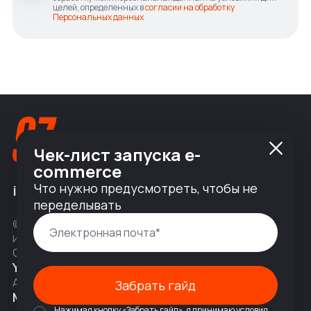
целей, определенных в
согласии на обработку
Персональных данных
Чек-лист запуска e-
commerce
Что нужно предусмотреть, чтобы не
info@nineseven.ru
переделывать
© 2010 — 2026 ООО «Найнсевен», УНП 191376768,
ИНН 9710142077, КПП 771001001, ОГРН 1247700831377
Соц сети
YouTube
Написать в Telegram
Адрес
Забрать гайд
Москва, 2-я Тверская-Ямская 18,
Нажимая кнопку «Забрать гайд», я принимаю условия