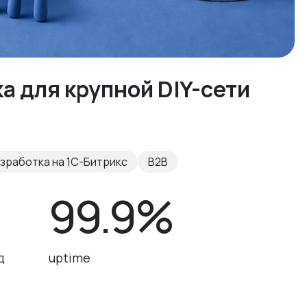
 для крупной DIY-сети
зработка на 1С-Битрикс
B2B
99.9%
д
uptime