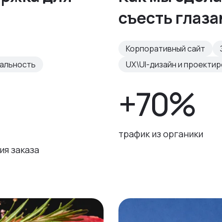
съесть глаз
Корпоративный сайт
нальность
UX\UI-дизайн и проекти
+70%
трафик из органики
я заказа