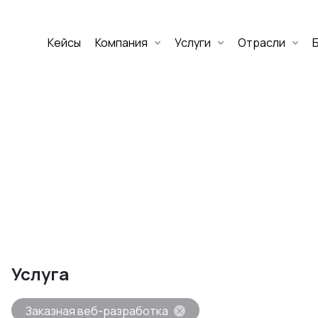
Кейсы
Компания
Услуги
Отрасли
Дмитрий Хоружко
CEO Nineseven
Оставить заявку
аритет Банк
е цифровых
Услуга
изнеса
Заказная веб-разработка