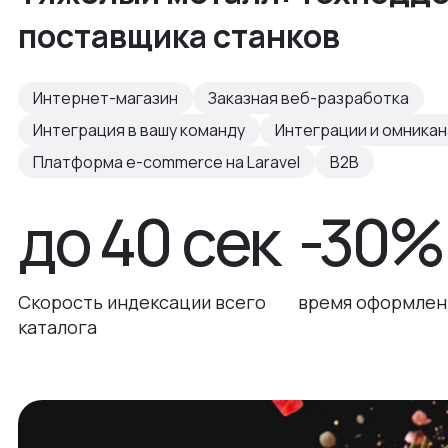
поставщика станков
Интернет-магазин
Заказная веб-разработка
Интеграция в вашу команду
Интеграции и омника
Платформа e-commerce на Laravel
B2B
до 40 сек
-30%
Скорость индексации всего
время оформлени
каталога