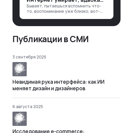
клиента: е…
Бывает, пытаешься вспомнить что-
то, воспоминание уже близко, вот-
вот откроется нужный ящик в архиве
памяти, но… Нет. И так часами. Или
днями. А то и неделями, если сильно
не повезе…
Публикации в СМИ
3 сентября 2025
Невидимая рука интерфейса: как ИИ
меняет дизайн и дизайнеров
6 августа 2025
Исследование e-commerce: