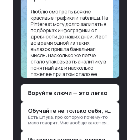
Люблю смотреть всякие
красивые графики и таблицы. На
Pinterest могу долго залипать в
подборках инфографики от
древности до наших дней. И вот
во время одной из таких
вылазок пришла банальная
мысль: насколько же легче
стало упаковывать аналитику в
понятный вид и насколько
тяжелее при этом стало ее
воспринимать.
Воруйте ключи — это легко
Объясню в разрезе нашей
работы. Чтобы создать
дашборд со всякой аналитикой
Обучайте не только себя, но и клиентов
лет 15 назад, нужно было:
Есть штука, про которую почему-то
1. Собирать данные в одну базу и
мало говорят. Мне вообще кажется
разгребать их оттуда вручную:
правильным подходом, что в работе
продажи, заявки, прогресс по
обмен знаниями всегда идет в обе
проекту — все ручками
Интернет умирает, адвокаты и судьи в растерянности, а я хочу песню
стороны. Ты что-то хватаешь у