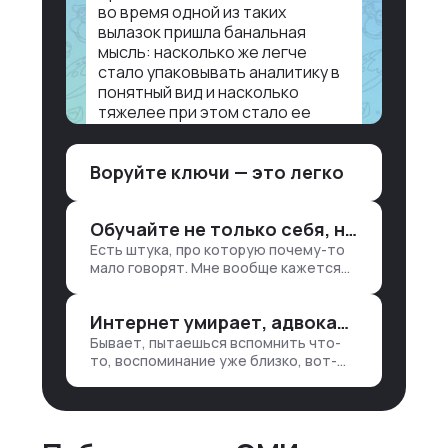
во время одной из таких
вылазок пришла банальная
мысль: насколько же легче
стало упаковывать аналитику в
понятный вид и насколько
тяжелее при этом стало ее
воспринимать.
Воруйте ключи — это легко
Объясню в разрезе нашей
работы. Чтобы создать
дашборд со всякой аналитикой
Обучайте не только себя, но и клиентов
лет 15 назад, нужно было:
Есть штука, про которую почему-то
1. Собирать данные в одну базу и
мало говорят. Мне вообще кажется
разгребать их оттуда вручную:
правильным подходом, что в работе
продажи, заявки, прогресс по
обмен знаниями всегда идет в обе
проекту — все ручками
Интернет умирает, адвокаты и судьи в растерянности, а я хочу песню
стороны. Ты что-то хватаешь у
клиента: е…
Бывает, пытаешься вспомнить что-
то, воспоминание уже близко, вот-
вот откроется нужный ящик в архиве
памяти, но… Нет. И так часами. Или
днями. А то и неделями, если сильно
не повезе…