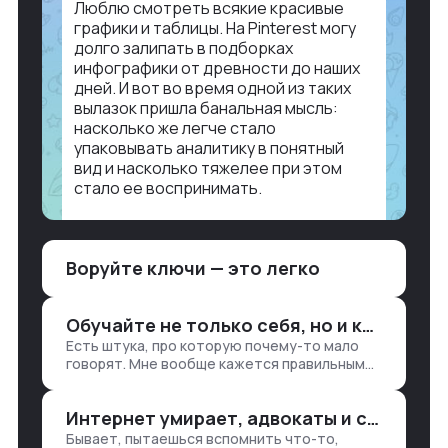
Люблю смотреть всякие красивые
графики и таблицы. На Pinterest могу
долго залипать в подборках
инфографики от древности до наших
дней. И вот во время одной из таких
вылазок пришла банальная мысль:
насколько же легче стало
упаковывать аналитику в понятный
вид и насколько тяжелее при этом
стало ее воспринимать.
Объясню в разрезе нашей работы.
Чтобы создать дашборд со всякой
Воруйте ключи — это легко
аналитикой лет 15 назад, нужно было:
1. Собирать данные в одну базу и
разгребать их оттуда вручную:
Обучайте не только себя, но и клиентов
продажи, заявки, прогресс по проекту
Есть штука, про которую почему-то мало
— все ручками
говорят. Мне вообще кажется правильным
подходом, что в работе обмен знаниями
всегда идет в обе стороны. Ты что-то
Интернет умирает, адвокаты и судьи в растерянности, а я хочу песню
хватаешь у клиента: е…
Бывает, пытаешься вспомнить что-то,