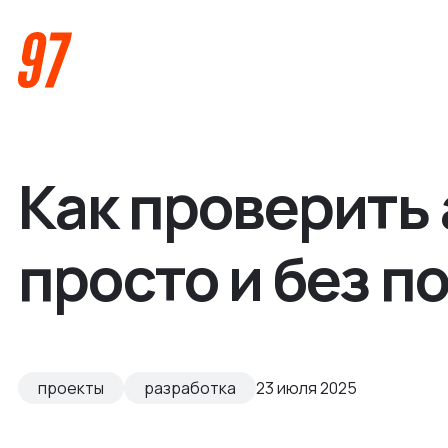
Как проверить 
просто и без 
Кейсы
Компания
проекты
разработка
23 июля 2025
О нас
Услуги