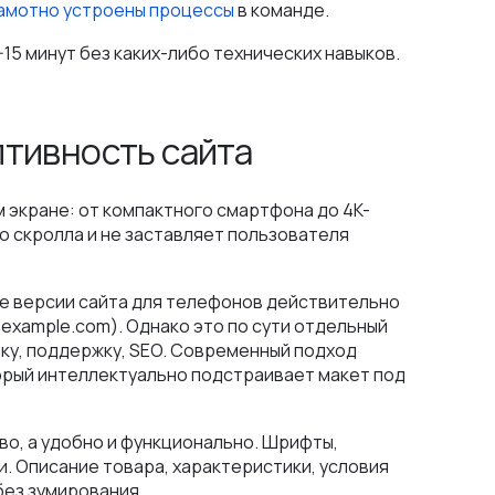
рамотно устроены процессы
в команде.
15 минут без каких-либо технических навыков.
птивность сайта
 экране: от компактного смартфона до 4K-
о скролла и не заставляет пользователя
е версии сайта для телефонов действительно
example.com). Однако это по сути отдельный
тку, поддержку, SEO. Современный подход
оторый интеллектуально подстраивает макет под
во, а удобно и функционально. Шрифты,
. Описание товара, характеристики, условия
без зумирования.