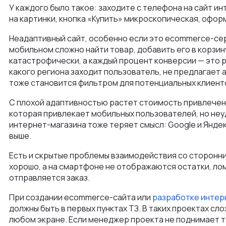
Преимущества
У каждого было такое: заходите с телефона на сайт ин
Заказная веб-разработка
Отрасли
на картинки, кнопка «Купить» микроскопическая, офор
Как мы ведем проекты
Интеграции и омниканальность
Автодилеры
Неадаптивный сайт, особенно если это ecommerce-серв
Блог
Новости
мобильном сложно найти товар, добавить его в корзин
Интеграция в вашу команду
Финансы
катастрофически, а каждый процент конверсии — это ре
Политика конфиденциальности
Контакты
UX\UI-дизайн и проектирование
какого региона заходит пользователь, не предлагает 
Ритейл
тоже становится фильтром для потенциальных клиент
Отзывы
+375 (29) 32-78-146
Платформа e-commerce на Laravel
Телеком
С плохой адаптивностью растет стоимость привлечени
Контакты
info@nineseven.ru
Разработка на 1С‑Битрикс
которая привлекает мобильных пользователей, но неу
интернет-магазина тоже теряет смысл: Google и Янд
Минск, Тимирязева 72/1
Разработка конфигураторов
выше.
Москва, 2-я Тверская-Ямская 18, помещ. 7/2
Интернет-магазин для селлеров WB и Ozon
Есть и скрытые проблемы взаимодействия со сторонни
хорошо, а на смартфоне не отображаются остатки, ло
отправляется заказ.
При создании ecommerce-сайта или
разработке интер
должны быть в первых пунктах ТЗ. В таких проектах сл
любом экране. Если менеджер проекта не поднимает т