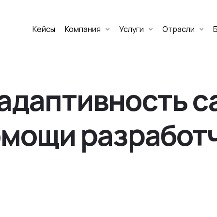
Кейсы
Компания
Услуги
Отрасли
Дмитрий Хоружко
CEO Nineseven
адаптивность са
Оставить заявку
помощи разработ