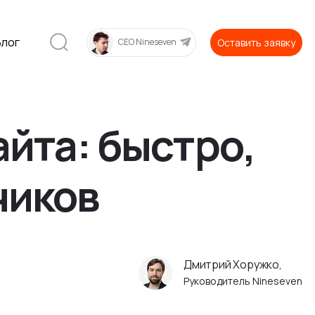
Блог
Оставить заявку
CEO Nineseven
йта: быстро,
чиков
Дмитрий Хоружко,
Руководитель Nineseven