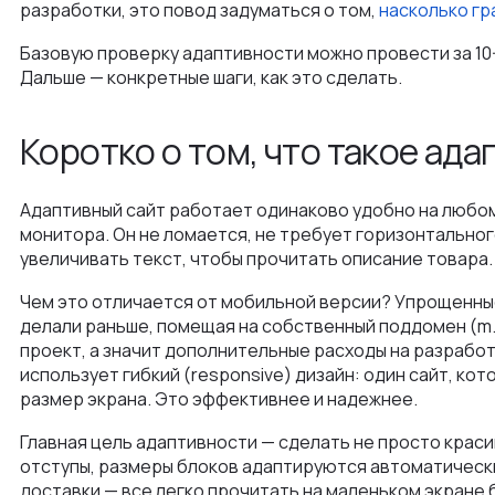
разработки, это повод задуматься о том,
насколько г
Базовую проверку адаптивности можно провести за 10-
Дальше — конкретные шаги, как это сделать.
Коротко о том, что такое ада
Адаптивный сайт работает одинаково удобно на любом
монитора. Он не ломается, не требует горизонтальног
увеличивать текст, чтобы прочитать описание товара.
Чем это отличается от мобильной версии? Упрощенны
делали раньше, помещая на собственный поддомен (m.
проект, а значит дополнительные расходы на разрабо
использует гибкий (responsive) дизайн: один сайт, к
размер экрана. Это эффективнее и надежнее.
Главная цель адаптивности — сделать не просто краси
отступы, размеры блоков адаптируются автоматически
доставки — все легко прочитать на маленьком экране 