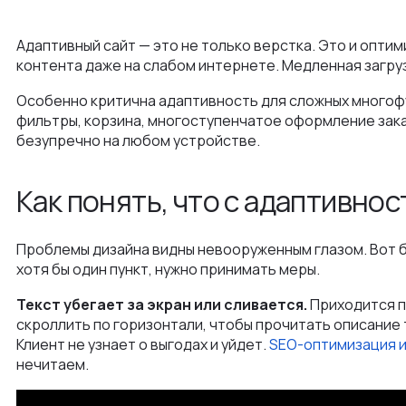
Адаптивный сайт — это не только верстка. Это и опти
контента даже на слабом интернете. Медленная загру
Особенно критична адаптивность для сложных многоф
фильтры, корзина, многоступенчатое оформление зака
безупречно на любом устройстве.
Как понять, что с адаптивнос
Проблемы дизайна видны невооруженным глазом. Вот б
хотя бы один пункт, нужно принимать меры.
Текст убегает за экран или сливается.
Приходится п
скроллить по горизонтали, чтобы прочитать описание 
Клиент не узнает о выгодах и уйдет.
SEO-оптимизация 
нечитаем.