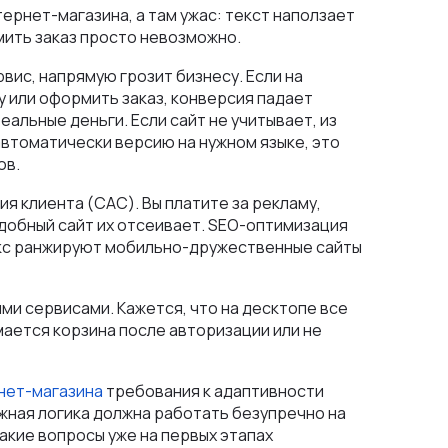
тернет-магазина, а там ужас: текст наползает
мить заказ просто невозможно.
ис, напрямую грозит бизнесу. Если на
у или оформить заказ, конверсия падает
альные деньги. Если сайт не учитывает, из
автоматически версию на нужном языке, это
ов.
я клиента (CAC). Вы платите за рекламу,
добный сайт их отсеивает. SEO-оптимизация
екс ранжируют мобильно-дружественные сайты
ми сервисами. Кажется, что на десктопе все
мается корзина после авторизации или не
нет-магазина
требования к адаптивности
ожная логика должна работать безупречно на
акие вопросы уже на первых этапах