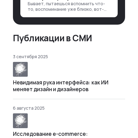
клиента: е…
Бывает, пытаешься вспомнить что-
то, воспоминание уже близко, вот-
вот откроется нужный ящик в архиве
памяти, но… Нет. И так часами. Или
днями. А то и неделями, если сильно
не повезе…
Публикации в СМИ
3 сентября 2025
Невидимая рука интерфейса: как ИИ
меняет дизайн и дизайнеров
6 августа 2025
Исследование e-commerce: