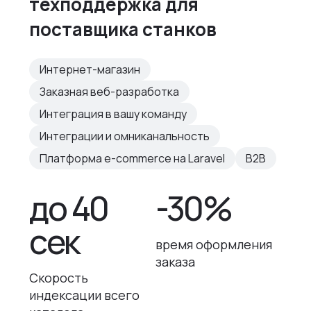
техподдержка для
поставщика станков
Интернет-магазин
Заказная веб-разработка
Интеграция в вашу команду
Интеграции и омниканальность
Платформа e-commerce на Laravel
B2B
до 40
-30%
сек
время оформления
заказа
Скорость
индексации всего