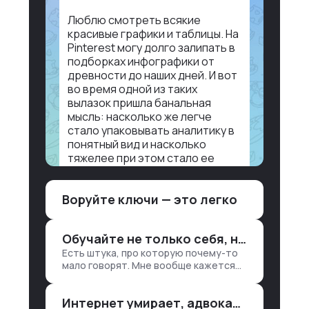
Люблю смотреть всякие
красивые графики и таблицы. На
Pinterest могу долго залипать в
подборках инфографики от
древности до наших дней. И вот
во время одной из таких
вылазок пришла банальная
мысль: насколько же легче
стало упаковывать аналитику в
понятный вид и насколько
тяжелее при этом стало ее
воспринимать.
Воруйте ключи — это легко
Объясню в разрезе нашей
работы. Чтобы создать
дашборд со всякой аналитикой
Обучайте не только себя, но и клиентов
лет 15 назад, нужно было:
Есть штука, про которую почему-то
1. Собирать данные в одну базу и
мало говорят. Мне вообще кажется
разгребать их оттуда вручную:
правильным подходом, что в работе
продажи, заявки, прогресс по
обмен знаниями всегда идет в обе
проекту — все ручками
Интернет умирает, адвокаты и судьи в растерянности, а я хочу песню
стороны. Ты что-то хватаешь у