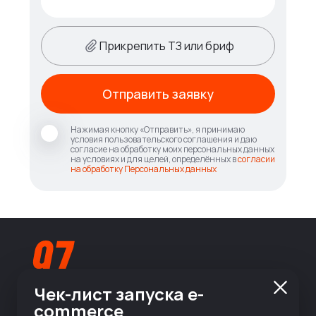
Прикрепить ТЗ или бриф
Отправить заявку
Нажимая кнопку «Отправить», я принимаю
условия пользовательского соглашения и даю
согласие на обработку моих персональных данных
на условиях и для целей, определённых в
согласии
на обработку Персональных данных
Чек-лист запуска e-
commerce
info@nineseven.ru