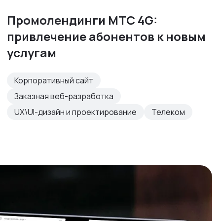
Промолендинги МТС 4G:
привлечение абонентов к новым
услугам
Корпоративный сайт
Заказная веб-разработка
UX\UI-дизайн и проектирование
Телеком