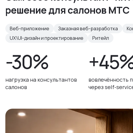
решение для салонов МТС
Веб-приложение
Заказная веб-разработка
Ко
UX\UI-дизайн и проектирование
Ритейл
-30%
+45
нагрузка на консультантов
вовлечённость 
салонов
через self-servic