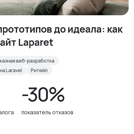
рототипов до идеала: как
айт Laparet
казная веб-разработка
а Laravel
Ритейл
-30%
алога
показатель отказов