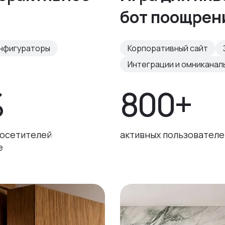
бот поощрен
нфигураторы
Корпоративный сайт
Интеграции и омниканал
%
800+
посетителей
активных пользователе
e