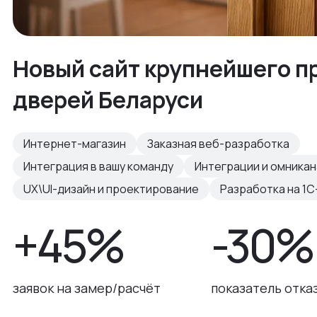
Новый сайт крупнейшего п
дверей Беларуси
Интернет-магазин
Заказная веб-разработка
Интеграция в вашу команду
Интеграции и омника
UX\UI-дизайн и проектирование
Разработка на 1С
+45%
-30%
заявок на замер/расчёт
показатель отка