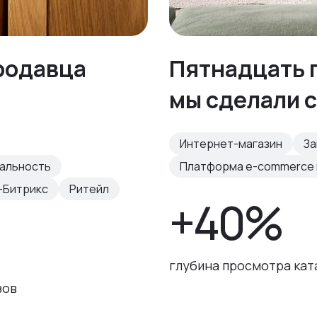
родавца
Пятнадцать п
мы сделали с
Интернет-магазин
За
нальность
Платформа e-commerce н
-Битрикс
Ритейл
+40%
глубина просмотра кат
зов