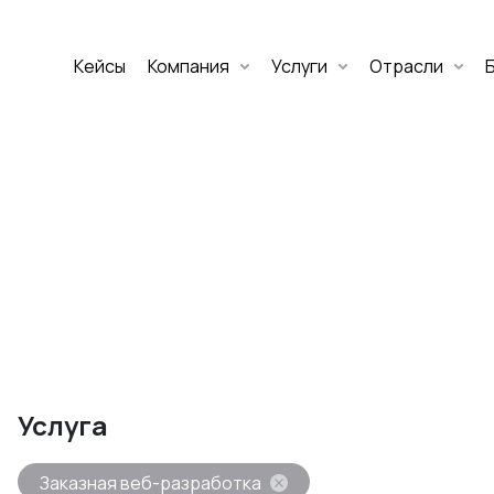
Кейсы
Компания
Услуги
Отрасли
Дмитрий Хоружко
CEO Nineseven
Оставить заявку
аритет Банк
е цифровых
Услуга
изнеса
Заказная веб-разработка