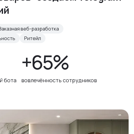
ий
Заказная веб-разработка
ьность
Ритейл
+65%
й бота
вовлечённость сотрудников