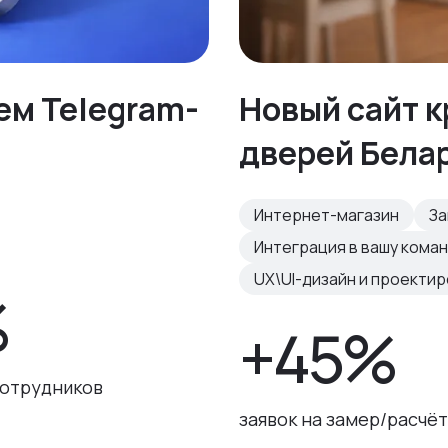
ем Telegram-
Новый сайт 
дверей Бела
Интернет-магазин
За
Интеграция в вашу кома
UX\UI-дизайн и проекти
%
+45%
сотрудников
заявок на замер/расчёт