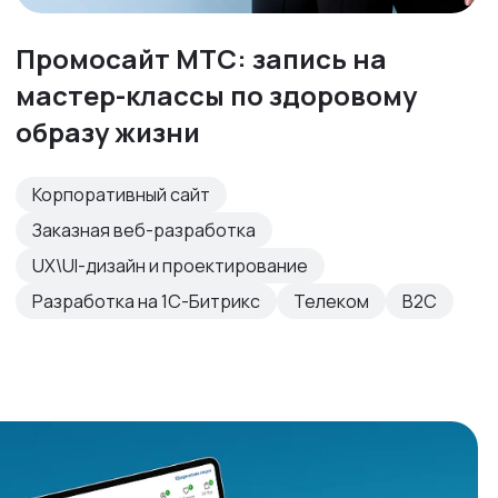
Промосайт МТС: запись на
мастер-классы по здоровому
образу жизни
Корпоративный сайт
Заказная веб-разработка
UX\UI-дизайн и проектирование
Разработка на 1С-Битрикс
Телеком
B2C