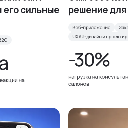
и его сильные
решение для
Веб-приложение
Зак
UX\UI-дизайн и проекти
B2C
-30%
а
нагрузка на консульта
еакции на
салонов