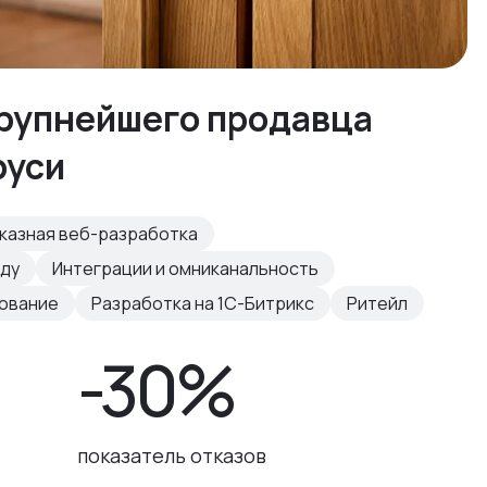
крупнейшего продавца
руси
казная веб-разработка
нду
Интеграции и омниканальность
рование
Разработка на 1С-Битрикс
Ритейл
-30%
показатель отказов