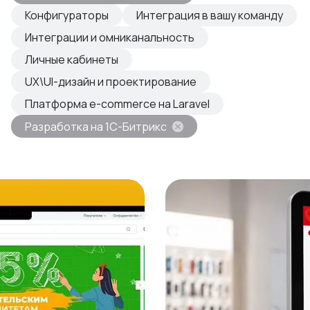
овые продукты
Конфигураторы
Интеграция в вашу команду
азвиваем
Интеграции и омниканальность
Личные кабинеты
UX\UI-дизайн и проектирование
Платформа e-commerce на Laravel
Разработка на 1С-Битрикс