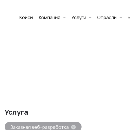
Кейсы
Компания
Услуги
Отрасли
Дмитрий Хоружко
CEO Nineseven
Оставить заявку
аритет Банк
е цифровых
Услуга
изнеса
Заказная веб-разработка