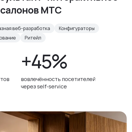
 салонов МТС
азная веб-разработка
Конфигураторы
рование
Ритейл
+45%
нтов
вовлечённость посетителей
через self-service