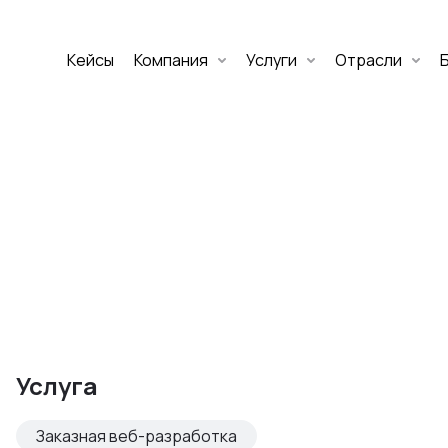
Кейсы
Компания
Услуги
Отрасли
Дмитрий Хоружко
CEO Nineseven
Оставить заявку
аритет Банк
е цифровых
Услуга
изнеса
Заказная веб-разработка