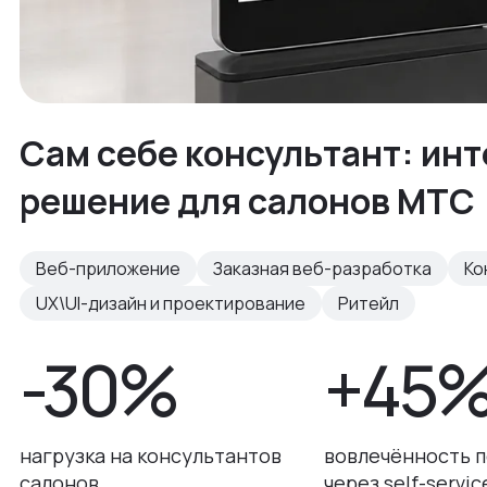
Сам себе консультант: ин
решение для салонов МТС
Веб-приложение
Заказная веб-разработка
Ко
UX\UI-дизайн и проектирование
Ритейл
-30%
+45
нагрузка на консультантов
вовлечённость 
салонов
через self-servic