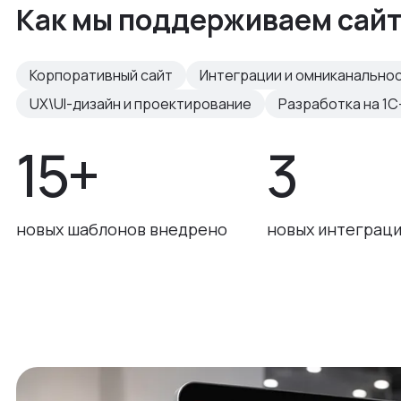
Как мы поддерживаем сайт
Корпоративный сайт
Интеграции и омниканально
UX\UI-дизайн и проектирование
Разработка на 1С
15+
3
новых шаблонов внедрено
новых интеграци