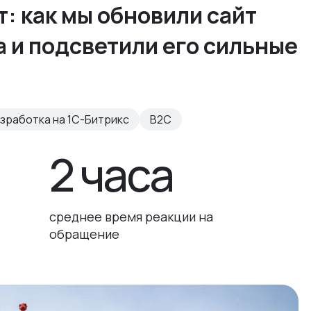
т: как мы обновили сайт
 и подсветили его сильные
зработка на 1С-Битрикс
B2C
2 часа
среднее время реакции на
обращение