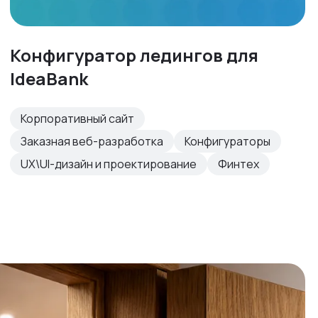
Конфигуратор ледингов для
IdeaBank
Корпоративный сайт
Заказная веб-разработка
Конфигураторы
UX\UI-дизайн и проектирование
Финтех