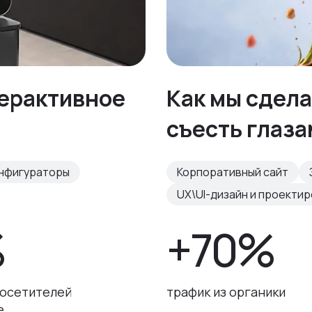
терактивное
Как мы сдела
съесть глаз
нфигураторы
Корпоративный сайт
UX\UI-дизайн и проекти
%
+70%
посетителей
трафик из органики
e