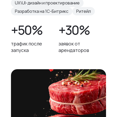
UX\UI-дизайн и проектирование
Разработка на 1С-Битрикс
Ритейл
+50%
+30%
трафик после
заявок от
запуска
арендаторов