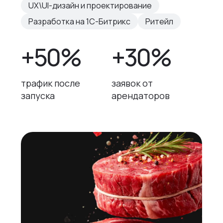
UX\UI-дизайн и проектирование
Разработка на 1С-Битрикс
Ритейл
+50%
+30%
трафик после
заявок от
запуска
арендаторов