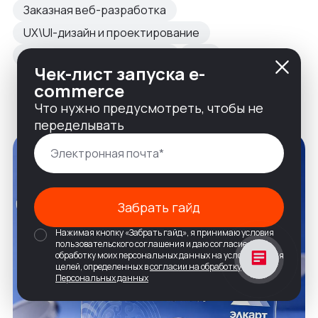
Заказная веб-разработка
UX\UI-дизайн и проектирование
Разработка на 1С-Битрикс
B2B
Чек-лист запуска e-
commerce
Что нужно предусмотреть, чтобы не
переделывать
Забрать гайд
Нажимая кнопку «Забрать гайд», я принимаю условия
пользовательского соглашения и даю согласие на
обработку моих персональных данных на условиях и для
целей, определенных в
согласии на обработку
Персональных данных