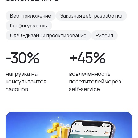
Веб-приложение
Заказная веб-разработка
Конфигураторы
UX\UI-дизайн и проектирование
Ритейл
-30%
+45%
нагрузка на
вовлечённость
консультантов
посетителей через
салонов
self-service