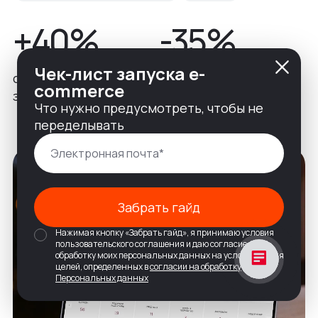
+40%
-35%
Чек-лист запуска e-
скорость оформления
показатель отказов
commerce
заказа
Что нужно предусмотреть, чтобы не
переделывать
Забрать гайд
Нажимая кнопку «Забрать гайд», я принимаю условия
пользовательского соглашения и даю согласие на
обработку моих персональных данных на условиях и для
целей, определенных в
согласии на обработку
Персональных данных