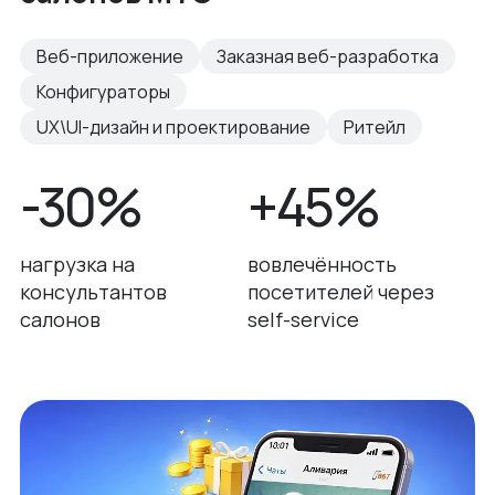
Веб-приложение
Заказная веб-разработка
Конфигураторы
UX\UI-дизайн и проектирование
Ритейл
-30%
+45%
нагрузка на
вовлечённость
консультантов
посетителей через
салонов
self-service